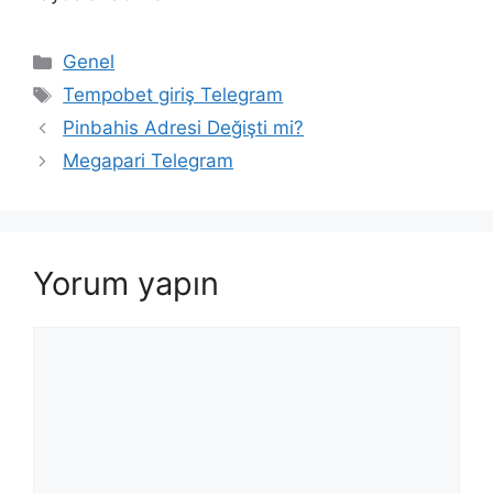
Kategoriler
Genel
Etiketler
Tempobet giriş Telegram
Pinbahis Adresi Değişti mi?
Megapari Telegram
Yorum yapın
Yorum