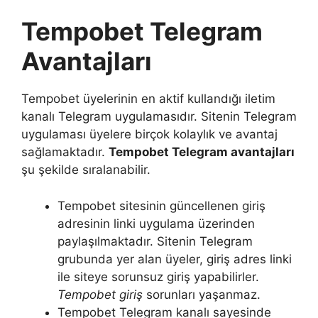
Tempobet Telegram
Avantajları
Tempobet üyelerinin en aktif kullandığı iletim
kanalı Telegram uygulamasıdır. Sitenin Telegram
uygulaması üyelere birçok kolaylık ve avantaj
sağlamaktadır.
Tempobet Telegram avantajları
şu şekilde sıralanabilir.
Tempobet sitesinin güncellenen giriş
adresinin linki uygulama üzerinden
paylaşılmaktadır. Sitenin Telegram
grubunda yer alan üyeler, giriş adres linki
ile siteye sorunsuz giriş yapabilirler.
Tempobet giriş
sorunları yaşanmaz.
Tempobet Telegram kanalı sayesinde