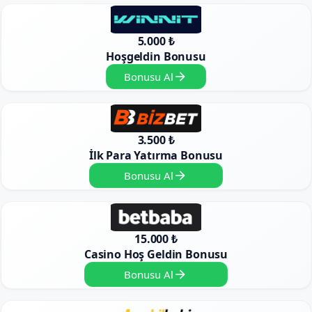
5.000 ₺
Hoşgeldin Bonusu
Bonusu Al
3.500 ₺
İlk Para Yatırma Bonusu
Bonusu Al
15.000 ₺
Casino Hoş Geldin Bonusu
Bonusu Al