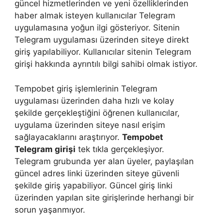
güncel hizmetlerinden ve yeni özelliklerinden
haber almak isteyen kullanıcılar Telegram
uygulamasına yoğun ilgi gösteriyor. Sitenin
Telegram uygulaması üzerinden siteye direkt
giriş yapılabiliyor. Kullanıcılar sitenin Telegram
girişi hakkında ayrıntılı bilgi sahibi olmak istiyor.
Tempobet giriş işlemlerinin Telegram
uygulaması üzerinden daha hızlı ve kolay
şekilde gerçekleştiğini öğrenen kullanıcılar,
uygulama üzerinden siteye nasıl erişim
sağlayacaklarını araştırıyor.
Tempobet
Telegram girişi
tek tıkla gerçekleşiyor.
Telegram grubunda yer alan üyeler, paylaşılan
güncel adres linki üzerinden siteye güvenli
şekilde giriş yapabiliyor. Güncel giriş linki
üzerinden yapılan site girişlerinde herhangi bir
sorun yaşanmıyor.