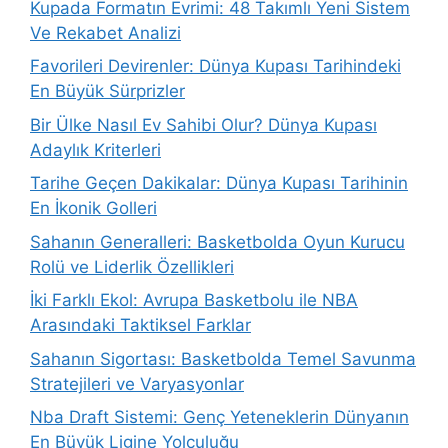
Kupada Formatın Evrimi: 48 Takımlı Yeni Sistem
Ve Rekabet Analizi
Favorileri Devirenler: Dünya Kupası Tarihindeki
En Büyük Sürprizler
Bir Ülke Nasıl Ev Sahibi Olur? Dünya Kupası
Adaylık Kriterleri
Tarihe Geçen Dakikalar: Dünya Kupası Tarihinin
En İkonik Golleri
Sahanın Generalleri: Basketbolda Oyun Kurucu
Rolü ve Liderlik Özellikleri
İki Farklı Ekol: Avrupa Basketbolu ile NBA
Arasındaki Taktiksel Farklar
Sahanın Sigortası: Basketbolda Temel Savunma
Stratejileri ve Varyasyonlar
Nba Draft Sistemi: Genç Yeteneklerin Dünyanın
En Büyük Ligine Yolculuğu