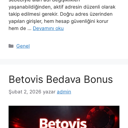
yaşanabildiğinden, aktif adresin düzenli olarak
takip edilmesi gerekir. Doğru adres üzerinden
yapılan girişler, hem hesap güvenliğini korur
hem de …
Devamını oku
Kategoriler
Genel
Betovis Bedava Bonus
Şubat 2, 2026
yazar
admin