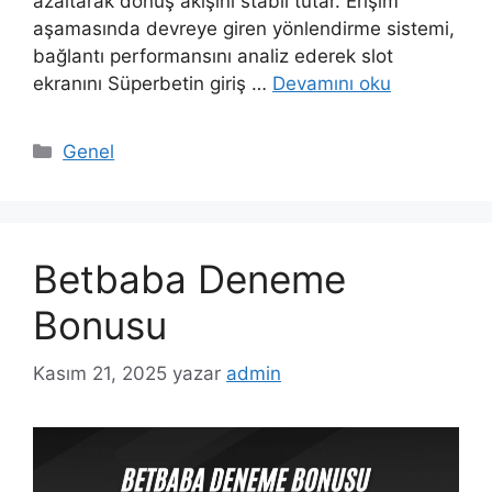
azaltarak dönüş akışını stabil tutar. Erişim
aşamasında devreye giren yönlendirme sistemi,
bağlantı performansını analiz ederek slot
ekranını Süperbetin giriş …
Devamını oku
Kategoriler
Genel
Betbaba Deneme
Bonusu
Kasım 21, 2025
yazar
admin