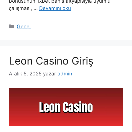
bonusunun 1xbet bahis altyapısıyla uyumlu
çalışması, …
Devamını oku
Kategoriler
Genel
Leon Casino Giriş
Aralık 5, 2025
yazar
admin