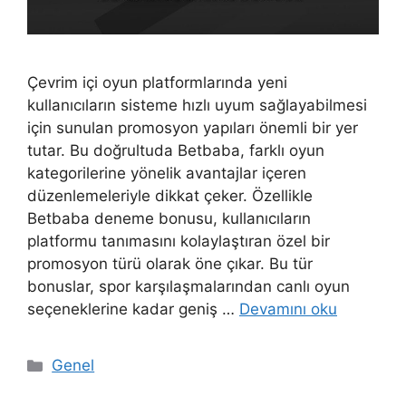
Çevrim içi oyun platformlarında yeni
kullanıcıların sisteme hızlı uyum sağlayabilmesi
için sunulan promosyon yapıları önemli bir yer
tutar. Bu doğrultuda Betbaba, farklı oyun
kategorilerine yönelik avantajlar içeren
düzenlemeleriyle dikkat çeker. Özellikle
Betbaba deneme bonusu, kullanıcıların
platformu tanımasını kolaylaştıran özel bir
promosyon türü olarak öne çıkar. Bu tür
bonuslar, spor karşılaşmalarından canlı oyun
seçeneklerine kadar geniş …
Devamını oku
Kategoriler
Genel