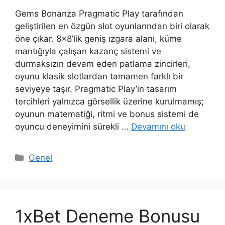
Gems Bonanza Pragmatic Play tarafından
geliştirilen en özgün slot oyunlarından biri olarak
öne çıkar. 8×8’lik geniş ızgara alanı, küme
mantığıyla çalışan kazanç sistemi ve
durmaksızın devam eden patlama zincirleri,
oyunu klasik slotlardan tamamen farklı bir
seviyeye taşır. Pragmatic Play’in tasarım
tercihleri yalnızca görsellik üzerine kurulmamış;
oyunun matematiği, ritmi ve bonus sistemi de
oyuncu deneyimini sürekli …
Devamını oku
Kategoriler
Genel
1xBet Deneme Bonusu