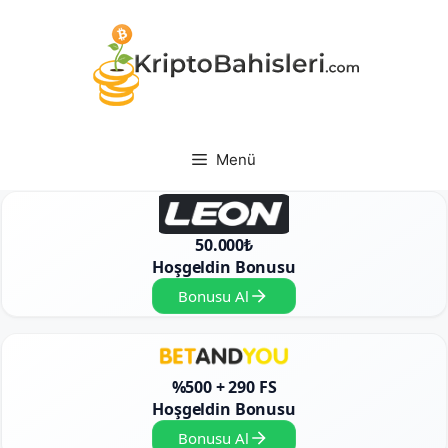
İçeriğe
atla
Menü
50.000₺
Hoşgeldin Bonusu
Bonusu Al
%500 + 290 FS
Hoşgeldin Bonusu
Bonusu Al