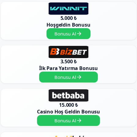
5.000 ₺
Hoşgeldin Bonusu
Bonusu Al
3.500 ₺
İlk Para Yatırma Bonusu
Bonusu Al
15.000 ₺
Casino Hoş Geldin Bonusu
Bonusu Al