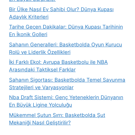
Bir Ülke Nasıl Ev Sahibi Olur? Dünya Kupası
Adaylık Kriterleri
Tarihe Geçen Dakikalar: Dünya Kupası Tarihinin
En İkonik Golleri
Sahanın Generalleri: Basketbolda Oyun Kurucu
Rolü ve Liderlik Özellikleri
İki Farklı Ekol: Avrupa Basketbolu ile NBA
Arasındaki Taktiksel Farklar
Sahanın Sigortası: Basketbolda Temel Savunma
Stratejileri ve Varyasyonlar
Nba Draft Sistemi: Genç Yeteneklerin Dünyanın
En Büyük Ligine Yolculuğu
Mükemmel Şutun Sırrı: Basketbolda Şut
Mekaniği Nasıl Geliştirilir?