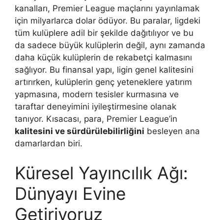
kanalları, Premier League maçlarını yayınlamak
için milyarlarca dolar ödüyor. Bu paralar, ligdeki
tüm kulüplere adil bir şekilde dağıtılıyor ve bu
da sadece büyük kulüplerin değil, aynı zamanda
daha küçük kulüplerin de rekabetçi kalmasını
sağlıyor. Bu finansal yapı, ligin genel kalitesini
artırırken, kulüplerin genç yeteneklere yatırım
yapmasına, modern tesisler kurmasına ve
taraftar deneyimini iyileştirmesine olanak
tanıyor. Kısacası, para, Premier League’in
kalitesini ve sürdürülebilirliğini
besleyen ana
damarlardan biri.
Küresel Yayıncılık Ağı:
Dünyayı Evine
Getiriyoruz