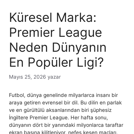
Küresel Marka:
Premier League
Neden Dünyanın
En Popüler Ligi?
Mayıs 25, 2026
yazar
Futbol, dünya genelinde milyarlarca insanı bir
araya getiren evrensel bir dil. Bu dilin en parlak
ve en gürültülü aksanlarından biri şüphesiz
İngiltere Premier League. Her hafta sonu,
dünyanın dört bir yanındaki milyonlarca taraftar
ekran başına kilitleniyor, nefes kesen maçları,