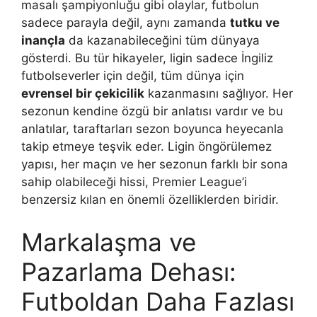
masalı şampiyonluğu gibi olaylar, futbolun
sadece parayla değil, aynı zamanda
tutku ve
inançla
da kazanabileceğini tüm dünyaya
gösterdi. Bu tür hikayeler, ligin sadece İngiliz
futbolseverler için değil, tüm dünya için
evrensel bir çekicilik
kazanmasını sağlıyor. Her
sezonun kendine özgü bir anlatısı vardır ve bu
anlatılar, taraftarları sezon boyunca heyecanla
takip etmeye teşvik eder. Ligin öngörülemez
yapısı, her maçın ve her sezonun farklı bir sona
sahip olabileceği hissi, Premier League’i
benzersiz kılan en önemli özelliklerden biridir.
Markalaşma ve
Pazarlama Dehası:
Futboldan Daha Fazlası