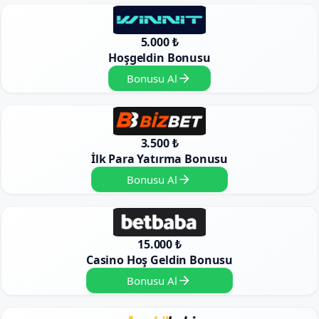
5.000 ₺
Hoşgeldin Bonusu
Bonusu Al
3.500 ₺
İlk Para Yatırma Bonusu
Bonusu Al
15.000 ₺
Casino Hoş Geldin Bonusu
Bonusu Al