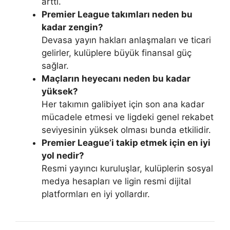
arttı.
Premier League takımları neden bu
kadar zengin?
Devasa yayın hakları anlaşmaları ve ticari
gelirler, kulüplere büyük finansal güç
sağlar.
Maçların heyecanı neden bu kadar
yüksek?
Her takımın galibiyet için son ana kadar
mücadele etmesi ve ligdeki genel rekabet
seviyesinin yüksek olması bunda etkilidir.
Premier League’i takip etmek için en iyi
yol nedir?
Resmi yayıncı kuruluşlar, kulüplerin sosyal
medya hesapları ve ligin resmi dijital
platformları en iyi yollardır.