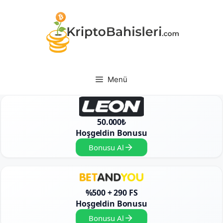
İçeriğe
atla
Menü
50.000₺
Hoşgeldin Bonusu
Bonusu Al
%500 + 290 FS
Hoşgeldin Bonusu
Bonusu Al