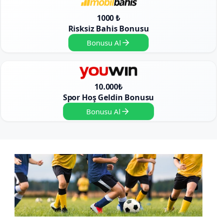
1000 ₺
Risksiz Bahis Bonusu
Bonusu Al
10.000₺
Spor Hoş Geldin Bonusu
Bonusu Al