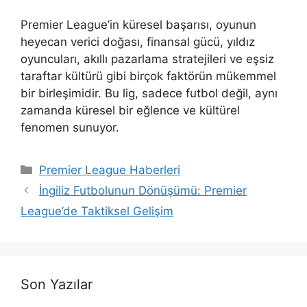
Premier League’in küresel başarısı, oyunun
heyecan verici doğası, finansal gücü, yıldız
oyuncuları, akıllı pazarlama stratejileri ve eşsiz
taraftar kültürü gibi birçok faktörün mükemmel
bir birleşimidir. Bu lig, sadece futbol değil, aynı
zamanda küresel bir eğlence ve kültürel
fenomen sunuyor.
Kategoriler
Premier League Haberleri
İngiliz Futbolunun Dönüşümü: Premier
League’de Taktiksel Gelişim
Son Yazılar