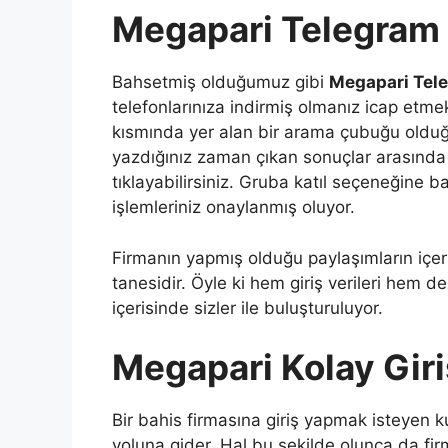
Megapari Telegram 
Bahsetmiş olduğumuz gibi
Megapari Tel
telefonlarınıza indirmiş olmanız icap et
kısmında yer alan bir arama çubuğu olduğu
yazdığınız zaman çıkan sonuçlar arasınd
tıklayabilirsiniz. Gruba katıl seçeneğine 
işlemleriniz onaylanmış oluyor.
Firmanın yapmış olduğu paylaşımların içer
tanesidir. Öyle ki hem giriş verileri hem
içerisinde sizler ile buluşturuluyor.
Megapari Kolay Giri
Bir bahis firmasına giriş yapmak isteyen ku
yoluna gider. Hal bu şekilde olunca da fir