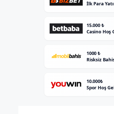
İlk Para Ya
15.000 ₺
Casino Hoş 
1000 ₺
Risksiz Bah
10.000₺
Spor Hoş Ge