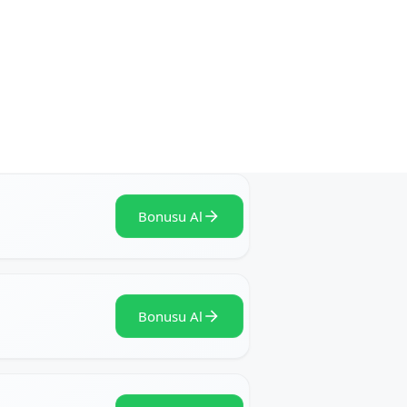
Bonusu Al
Bonusu Al