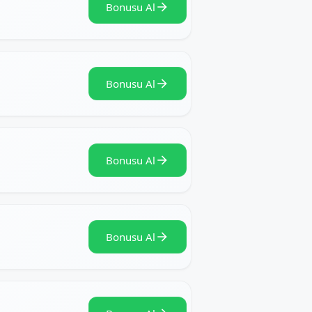
Bonusu Al
Bonusu Al
Bonusu Al
Bonusu Al