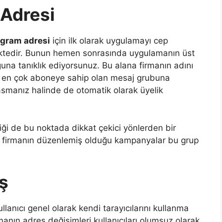
Adresi
egram adresi
için ilk olarak uygulamayı cep
mektedir. Bunun hemen sonrasında uygulamanın üst
na tanıklık ediyorsunuz. Bu alana firmanın adını
a en çok aboneye sahip olan mesaj grubuna
basmanız halinde de otomatik olarak üyelik
iği de bu noktada dikkat çekici yönlerden bir
 de firmanın düzenlemiş olduğu kampanyalar bu grup
ş
llanıcı genel olarak kendi tarayıcılarını kullanma
manın adres değişimleri kullanıcıları olumsuz olarak