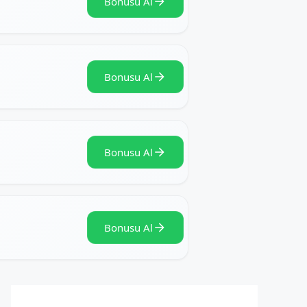
Bonusu Al
Bonusu Al
Bonusu Al
Bonusu Al