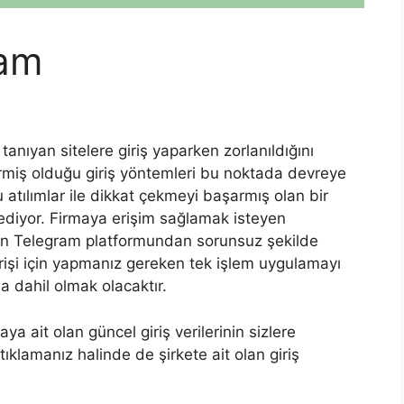
ram
nıyan sitelere giriş yaparken zorlanıldığını
tirmiş olduğu giriş yöntemleri bu noktada devreye
 atılımlar ile dikkat çekmeyi başarmış olan bir
ediyor. Firmaya erişim sağlamak isteyen
lan Telegram platformundan sorunsuz şekilde
rişi için yapmanız gereken tek işlem uygulamayı
a dahil olmak olacaktır.
a ait olan güncel giriş verilerinin sizlere
 tıklamanız halinde de şirkete ait olan giriş