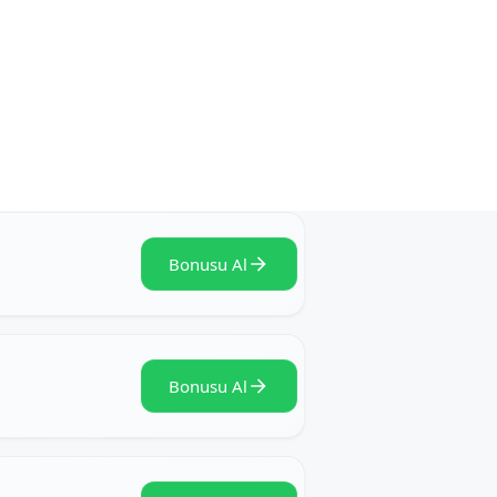
Bonusu Al
Bonusu Al