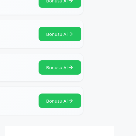
Bonusu Al
Bonusu Al
Bonusu Al
Bonusu Al