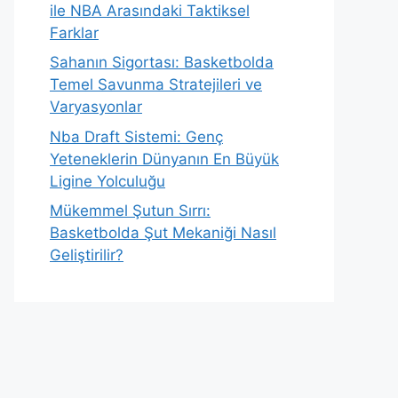
ile NBA Arasındaki Taktiksel
Farklar
Sahanın Sigortası: Basketbolda
Temel Savunma Stratejileri ve
Varyasyonlar
Nba Draft Sistemi: Genç
Yeteneklerin Dünyanın En Büyük
Ligine Yolculuğu
Mükemmel Şutun Sırrı:
Basketbolda Şut Mekaniği Nasıl
Geliştirilir?