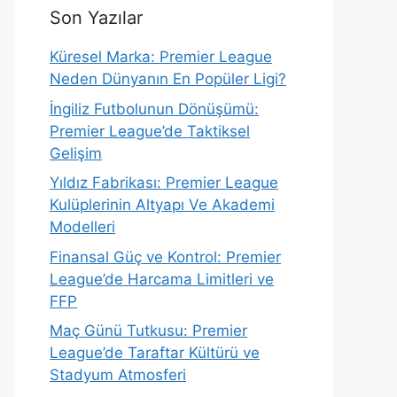
Son Yazılar
Küresel Marka: Premier League
Neden Dünyanın En Popüler Ligi?
İngiliz Futbolunun Dönüşümü:
Premier League’de Taktiksel
Gelişim
Yıldız Fabrikası: Premier League
Kulüplerinin Altyapı Ve Akademi
Modelleri
Finansal Güç ve Kontrol: Premier
League’de Harcama Limitleri ve
FFP
Maç Günü Tutkusu: Premier
League’de Taraftar Kültürü ve
Stadyum Atmosferi