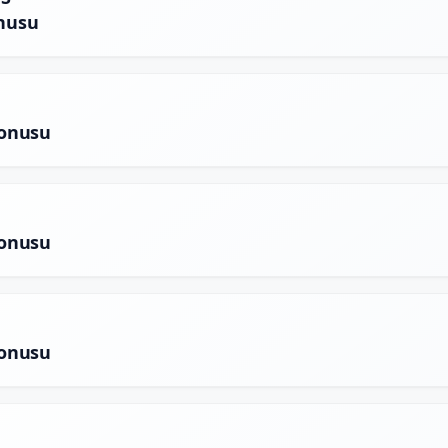
nusu
Bonusu
Bonusu
Bonusu