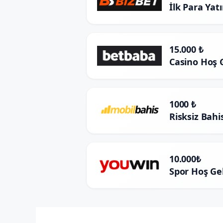
İlk Para Ya
15.000 ₺
Casino Hoş 
1000 ₺
Risksiz Bah
10.000₺
Spor Hoş Ge