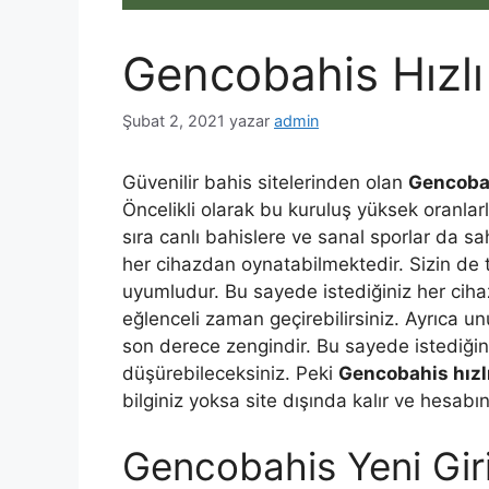
Gencobahis Hızlı 
Şubat 2, 2021
yazar
admin
Güvenilir bahis sitelerinden olan
Gencoba
Öncelikli olarak bu kuruluş yüksek oranlar
sıra canlı bahislere ve sanal sporlar da sa
her cihazdan oynatabilmektedir. Sizin de t
uyumludur. Bu sayede istediğiniz her cihaz
eğlenceli zaman geçirebilirsiniz. Ayrıca
son derece zengindir. Bu sayede istediğini
düşürebileceksiniz. Peki
Gencobahis hızlı 
bilginiz yoksa site dışında kalır ve hesabı
Gencobahis Yeni Gir