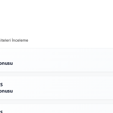
iteleri İnceleme
Bonusu
FS
Bonusu
FS