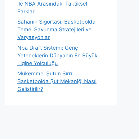
ile NBA Arasındaki Taktiksel
Farklar
Sahanın Sigortası: Basketbolda
Temel Savunma Stratejileri ve
Varyasyonlar
Nba Draft Sistemi: Genç
Yeteneklerin Dünyanın En Büyük
Ligine Yolculuğu
Mükemmel Şutun Sırrı:
Basketbolda Şut Mekaniği Nasıl
Geliştirilir?