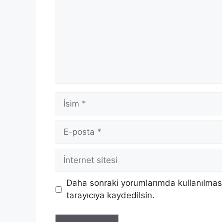
İsim
E-
posta
İnternet
sitesi
Daha sonraki yorumlarımda kullanılması
tarayıcıya kaydedilsin.