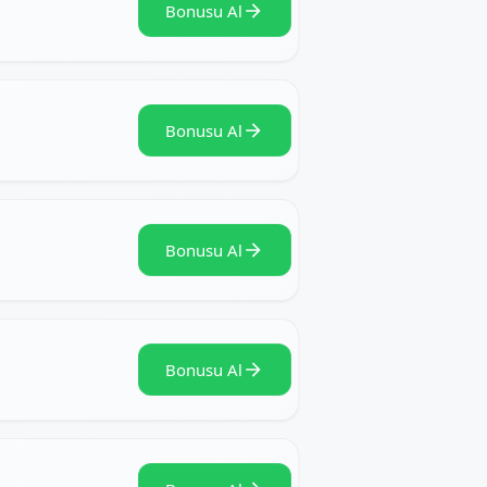
Bonusu Al
Bonusu Al
Bonusu Al
Bonusu Al