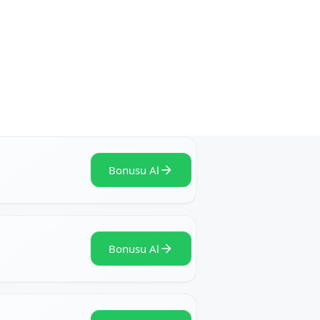
Bonusu Al
Bonusu Al