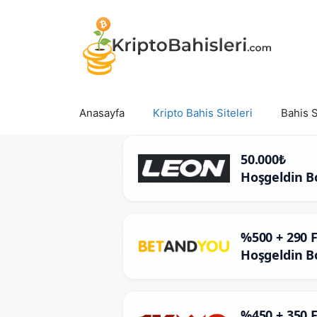
İçeriğe
atla
Anasayfa
Kripto Bahis Siteleri
Bahis S
50.000₺
Hoşgeldin 
%500 + 290 
Hoşgeldin 
%450 + 350 