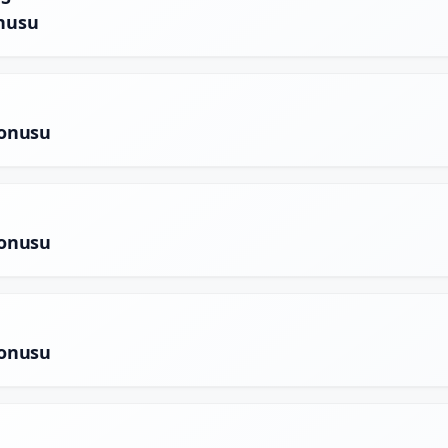
nusu
Bonusu
Bonusu
Bonusu