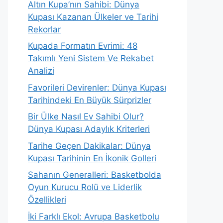
Altın Kupa’nın Sahibi: Dünya
Kupası Kazanan Ülkeler ve Tarihi
Rekorlar
Kupada Formatın Evrimi: 48
Takımlı Yeni Sistem Ve Rekabet
Analizi
Favorileri Devirenler: Dünya Kupası
Tarihindeki En Büyük Sürprizler
Bir Ülke Nasıl Ev Sahibi Olur?
Dünya Kupası Adaylık Kriterleri
Tarihe Geçen Dakikalar: Dünya
Kupası Tarihinin En İkonik Golleri
Sahanın Generalleri: Basketbolda
Oyun Kurucu Rolü ve Liderlik
Özellikleri
İki Farklı Ekol: Avrupa Basketbolu