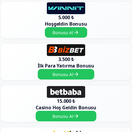
5.000 ₺
Hoşgeldin Bonusu
Bonusu Al
3.500 ₺
İlk Para Yatırma Bonusu
Bonusu Al
15.000 ₺
Casino Hoş Geldin Bonusu
Bonusu Al