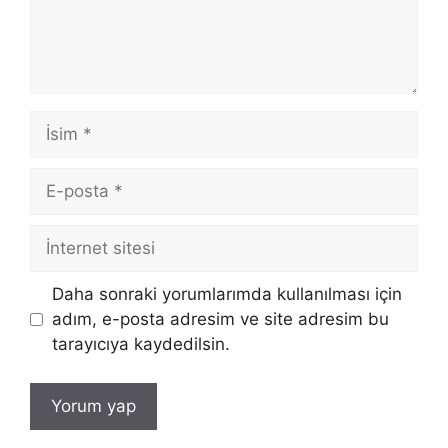
İsim
E-
posta
İnternet
sitesi
Daha sonraki yorumlarımda kullanılması için
adım, e-posta adresim ve site adresim bu
tarayıcıya kaydedilsin.