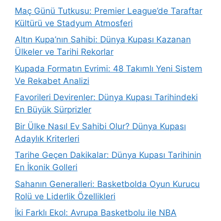
Maç Günü Tutkusu: Premier League’de Taraftar
Kültürü ve Stadyum Atmosferi
Altın Kupa’nın Sahibi: Dünya Kupası Kazanan
Ülkeler ve Tarihi Rekorlar
Kupada Formatın Evrimi: 48 Takımlı Yeni Sistem
Ve Rekabet Analizi
Favorileri Devirenler: Dünya Kupası Tarihindeki
En Büyük Sürprizler
Bir Ülke Nasıl Ev Sahibi Olur? Dünya Kupası
Adaylık Kriterleri
Tarihe Geçen Dakikalar: Dünya Kupası Tarihinin
En İkonik Golleri
Sahanın Generalleri: Basketbolda Oyun Kurucu
Rolü ve Liderlik Özellikleri
İki Farklı Ekol: Avrupa Basketbolu ile NBA