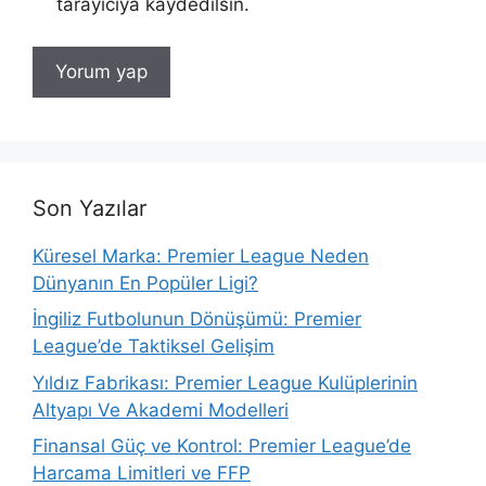
tarayıcıya kaydedilsin.
Son Yazılar
Küresel Marka: Premier League Neden
Dünyanın En Popüler Ligi?
İngiliz Futbolunun Dönüşümü: Premier
League’de Taktiksel Gelişim
Yıldız Fabrikası: Premier League Kulüplerinin
Altyapı Ve Akademi Modelleri
Finansal Güç ve Kontrol: Premier League’de
Harcama Limitleri ve FFP