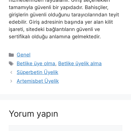
hizmetlerinden faydalanır. Giriş seçenekleri
tamamıyla güvenli bir yapıdadır. Bahisçiler,
girişlerin güvenli olduğunu tarayıcılarından teyit
edebilir. Giriş adresinin başında yer alan kilit
işareti, sitedeki bağlantıların güvenli ve
sertifikalı olduğu anlamına gelmektedir.
Kategoriler
Genel
Etiketler
Betlike üye olma
,
Betlike üyelik alma
Süperbetin Üyelik
Artemisbet Üyelik
Yorum yapın
Yorum