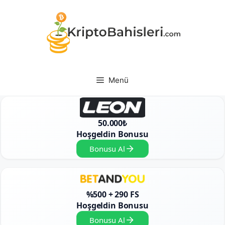
İçeriğe
atla
Menü
50.000₺
Hoşgeldin Bonusu
Bonusu Al
%500 + 290 FS
Hoşgeldin Bonusu
Bonusu Al