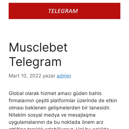
Musclebet
Telegram
Mart 10, 2022
yazar
admin
Global olarak hizmet amacı güden bahis
firmalarının çeşitli platformlar üzerinde de etkin
olması beklenen gelişmelerden bir tanesidir.
Nitekim sosyal medya ve mesajlaşma
uygulamalarının da bu noktada önem arz