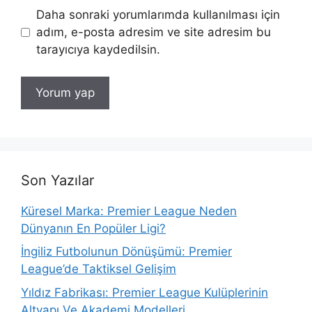
Daha sonraki yorumlarımda kullanılması için
adım, e-posta adresim ve site adresim bu
tarayıcıya kaydedilsin.
Son Yazılar
Küresel Marka: Premier League Neden
Dünyanın En Popüler Ligi?
İngiliz Futbolunun Dönüşümü: Premier
League’de Taktiksel Gelişim
Yıldız Fabrikası: Premier League Kulüplerinin
Altyapı Ve Akademi Modelleri