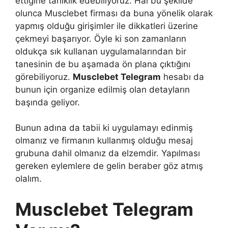
ettiğine tanıklık edebiliyoruz. Hal bu şekilde
olunca Musclebet firması da buna yönelik olarak
yapmış olduğu girişimler ile dikkatleri üzerine
çekmeyi başarıyor. Öyle ki son zamanların
oldukça sık kullanan uygulamalarından bir
tanesinin de bu aşamada ön plana çıktığını
görebiliyoruz.
Musclebet Telegram
hesabı da
bunun için organize edilmiş olan detayların
başında geliyor.
Bunun adına da tabii ki uygulamayı edinmiş
olmanız ve firmanın kullanmış olduğu mesaj
grubuna dahil olmanız da elzemdir. Yapılması
gereken eylemlere de gelin beraber göz atmış
olalım.
Musclebet Telegram