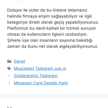
Dolayısı ile sizler de bu linklere tıklamanız
halinde firmaya erişim sağlayabiliyor ve ilgili
kategoriye direkt olarak geçiş yapabiliyorsunuz.
Platformun bu denli kaliteli bir hizmet sunuyor
olması da kullanıcıların ilgisini cezbediyor.
Şirkete üye olan insanların sayısına bakıldığı
zaman da bunu net olarak algılayabiliyorsunuz.
Kategoriler
Genel
Etiketler
Musclebet Telegram üye ol
Goldenbahis Telegram
Megapari Canlı Destek Hattı