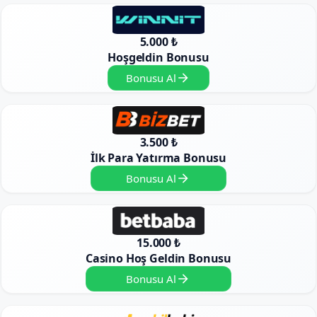
5.000 ₺
Hoşgeldin Bonusu
Bonusu Al
3.500 ₺
İlk Para Yatırma Bonusu
Bonusu Al
15.000 ₺
Casino Hoş Geldin Bonusu
Bonusu Al