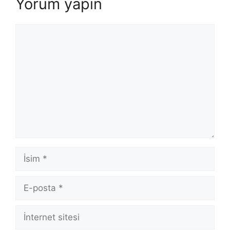
Yorum yapın
Yorum
İsim
E-
posta
İnternet
sitesi