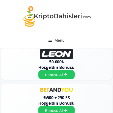
İçeriğe
atla
Menü
50.000₺
Hoşgeldin Bonusu
Bonusu Al
%500 + 290 FS
Hoşgeldin Bonusu
Bonusu Al