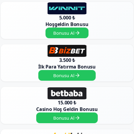
5.000 ₺
Hoşgeldin Bonusu
Bonusu Al
3.500 ₺
İlk Para Yatırma Bonusu
Bonusu Al
15.000 ₺
Casino Hoş Geldin Bonusu
Bonusu Al