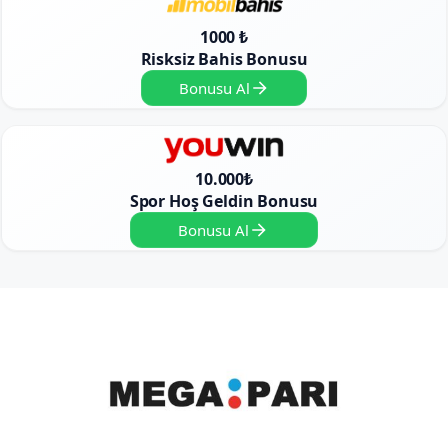
1000 ₺
Risksiz Bahis Bonusu
Bonusu Al
10.000₺
Spor Hoş Geldin Bonusu
Bonusu Al