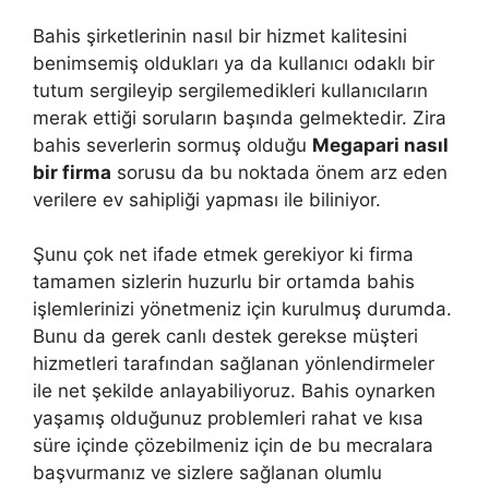
Bahis şirketlerinin nasıl bir hizmet kalitesini
benimsemiş oldukları ya da kullanıcı odaklı bir
tutum sergileyip sergilemedikleri kullanıcıların
merak ettiği soruların başında gelmektedir. Zira
bahis severlerin sormuş olduğu
Megapari nasıl
bir firma
sorusu da bu noktada önem arz eden
verilere ev sahipliği yapması ile biliniyor.
Şunu çok net ifade etmek gerekiyor ki firma
tamamen sizlerin huzurlu bir ortamda bahis
işlemlerinizi yönetmeniz için kurulmuş durumda.
Bunu da gerek canlı destek gerekse müşteri
hizmetleri tarafından sağlanan yönlendirmeler
ile net şekilde anlayabiliyoruz. Bahis oynarken
yaşamış olduğunuz problemleri rahat ve kısa
süre içinde çözebilmeniz için de bu mecralara
başvurmanız ve sizlere sağlanan olumlu