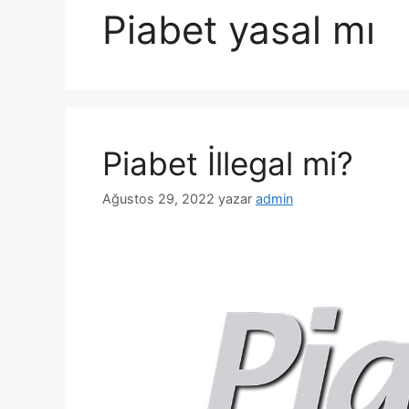
Piabet yasal mı
Piabet İllegal mi?
Ağustos 29, 2022
yazar
admin