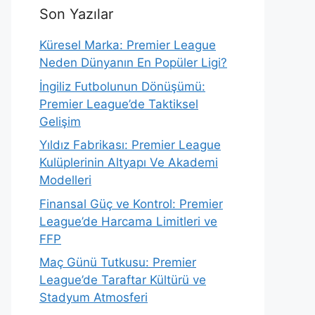
Son Yazılar
Küresel Marka: Premier League
Neden Dünyanın En Popüler Ligi?
İngiliz Futbolunun Dönüşümü:
Premier League’de Taktiksel
Gelişim
Yıldız Fabrikası: Premier League
Kulüplerinin Altyapı Ve Akademi
Modelleri
Finansal Güç ve Kontrol: Premier
League’de Harcama Limitleri ve
FFP
Maç Günü Tutkusu: Premier
League’de Taraftar Kültürü ve
Stadyum Atmosferi