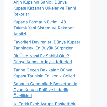
Altın Kupa’nın Sahibi: Dünya
Kupası Kazanan Ülkeler ve Tarihi
Rekorlar
Kupada Formatın Evrimi: 48
Takımlı Yeni Sistem Ve Rekabet
Analizi
Favorileri Devirenler: Dünya Kupası
Tarihindeki En Büyük Sürprizler
Bir Ülke Nasıl Ev Sahibi Olur?
Dünya Kupası Adaylık Kriterleri
Tarihe Geçen Dakikalar: Dünya
Kupası Tarihinin En İkonik Golleri
Sahanın Generalleri: Basketbolda
Oyun Kurucu Rolü ve Liderlik
Özellikleri
İki Farklı Ekol: Avrupa Basketbolu