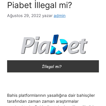
Piabet İllegal mi?
Ağustos 29, 2022
yazar
admin
Bahis platformlarının yasallığına dair bahisçiler
tarafından zaman zaman araştırmalar