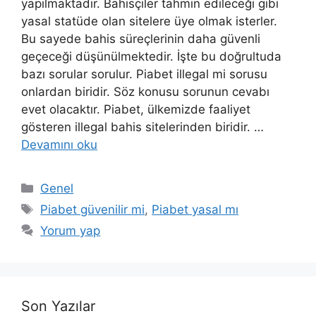
yapılmaktadır. Bahisçiler tahmin edileceği gibi
yasal statüde olan sitelere üye olmak isterler.
Bu sayede bahis süreçlerinin daha güvenli
geçeceği düşünülmektedir. İşte bu doğrultuda
bazı sorular sorulur. Piabet illegal mi sorusu
onlardan biridir. Söz konusu sorunun cevabı
evet olacaktır. Piabet, ülkemizde faaliyet
gösteren illegal bahis sitelerinden biridir. …
Devamını oku
Kategoriler
Genel
Etiketler
Piabet güvenilir mi
,
Piabet yasal mı
Yorum yap
Son Yazılar