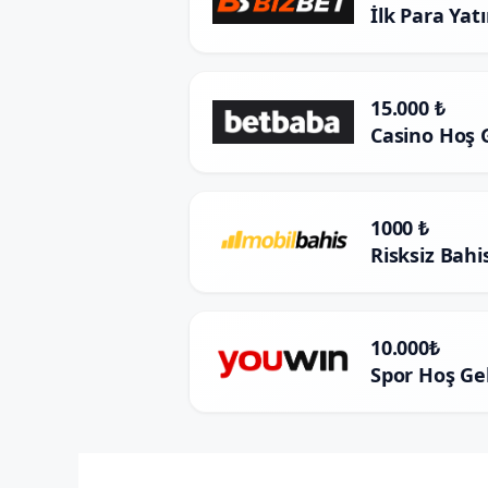
İlk Para Ya
15.000 ₺
Casino Hoş 
1000 ₺
Risksiz Bah
10.000₺
Spor Hoş Ge