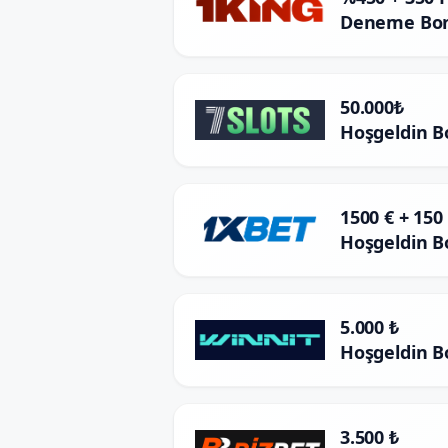
Deneme Bo
50.000₺
Hoşgeldin 
1500 € + 150
Hoşgeldin 
5.000 ₺
Hoşgeldin 
3.500 ₺