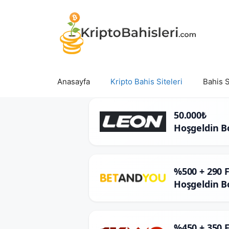
İçeriğe
atla
Anasayfa
Kripto Bahis Siteleri
Bahis S
50.000₺
Hoşgeldin 
%500 + 290 
Hoşgeldin 
%450 + 350 