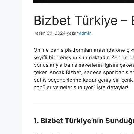
Bizbet Türkiye – 
Kasım 29, 2024
yazar
admin
Online bahis platformları arasında öne çı
keyifli bir deneyim sunmaktadır. Zengin ba
bonuslarıyla bahis severlerin ilgisini çeke
çeker. Ancak Bizbet, sadece spor bahisleri
bahis seçeneklerine kadar geniş bir içeri
popüler ve neler sunuyor? İşte detaylar!
1. Bizbet Türkiye’nin Sundu