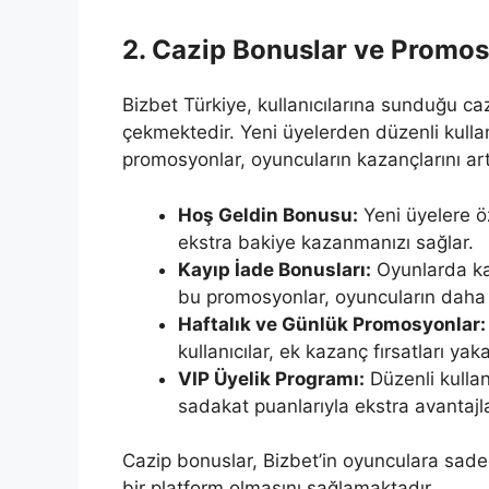
2. Cazip Bonuslar ve Promo
Bizbet Türkiye, kullanıcılarına sunduğu c
çekmektedir. Yeni üyelerden düzenli kulla
promosyonlar, oyuncuların kazançlarını art
Hoş Geldin Bonusu:
Yeni üyelere ö
ekstra bakiye kazanmanızı sağlar.
Kayıp İade Bonusları:
Oyunlarda kayb
bu promosyonlar, oyuncuların daha a
Haftalık ve Günlük Promosyonlar:
kullanıcılar, ek kazanç fırsatları yaka
VIP Üyelik Programı:
Düzenli kullan
sadakat puanlarıyla ekstra avantajla
Cazip bonuslar, Bizbet’in oyunculara sa
bir platform olmasını sağlamaktadır.