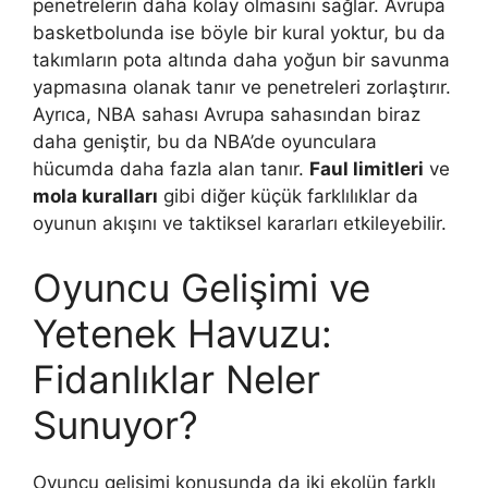
penetrelerin daha kolay olmasını sağlar. Avrupa
basketbolunda ise böyle bir kural yoktur, bu da
takımların pota altında daha yoğun bir savunma
yapmasına olanak tanır ve penetreleri zorlaştırır.
Ayrıca, NBA sahası Avrupa sahasından biraz
daha geniştir, bu da NBA’de oyunculara
hücumda daha fazla alan tanır.
Faul limitleri
ve
mola kuralları
gibi diğer küçük farklılıklar da
oyunun akışını ve taktiksel kararları etkileyebilir.
Oyuncu Gelişimi ve
Yetenek Havuzu:
Fidanlıklar Neler
Sunuyor?
Oyuncu gelişimi konusunda da iki ekolün farklı