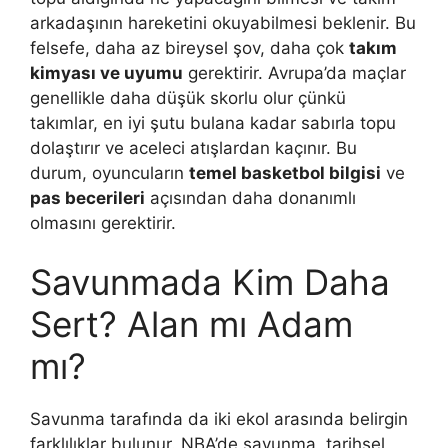
arkadaşının hareketini okuyabilmesi beklenir. Bu
felsefe, daha az bireysel şov, daha çok
takım
kimyası ve uyumu
gerektirir. Avrupa’da maçlar
genellikle daha düşük skorlu olur çünkü
takımlar, en iyi şutu bulana kadar sabırla topu
dolaştırır ve aceleci atışlardan kaçınır. Bu
durum, oyuncuların
temel basketbol bilgisi
ve
pas becerileri
açısından daha donanımlı
olmasını gerektirir.
Savunmada Kim Daha
Sert? Alan mı Adam
mı?
Savunma tarafında da iki ekol arasında belirgin
farklılıklar bulunur. NBA’de savunma, tarihsel