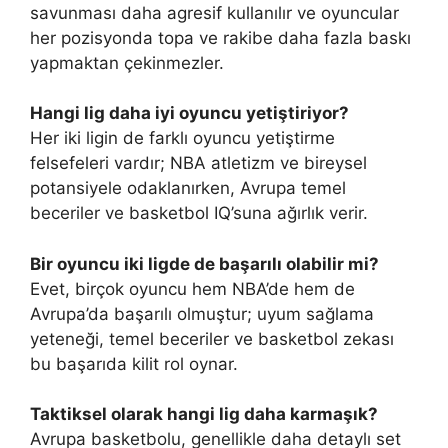
savunması daha agresif kullanılır ve oyuncular
her pozisyonda topa ve rakibe daha fazla baskı
yapmaktan çekinmezler.
Hangi lig daha iyi oyuncu yetiştiriyor?
Her iki ligin de farklı oyuncu yetiştirme
felsefeleri vardır; NBA atletizm ve bireysel
potansiyele odaklanırken, Avrupa temel
beceriler ve basketbol IQ’suna ağırlık verir.
Bir oyuncu iki ligde de başarılı olabilir mi?
Evet, birçok oyuncu hem NBA’de hem de
Avrupa’da başarılı olmuştur; uyum sağlama
yeteneği, temel beceriler ve basketbol zekası
bu başarıda kilit rol oynar.
Taktiksel olarak hangi lig daha karmaşık?
Avrupa basketbolu, genellikle daha detaylı set