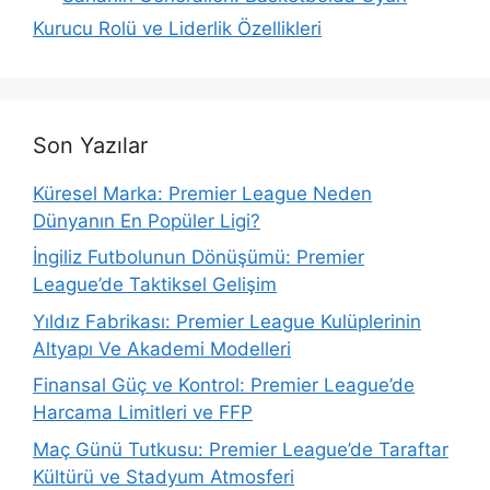
Kurucu Rolü ve Liderlik Özellikleri
Son Yazılar
Küresel Marka: Premier League Neden
Dünyanın En Popüler Ligi?
İngiliz Futbolunun Dönüşümü: Premier
League’de Taktiksel Gelişim
Yıldız Fabrikası: Premier League Kulüplerinin
Altyapı Ve Akademi Modelleri
Finansal Güç ve Kontrol: Premier League’de
Harcama Limitleri ve FFP
Maç Günü Tutkusu: Premier League’de Taraftar
Kültürü ve Stadyum Atmosferi