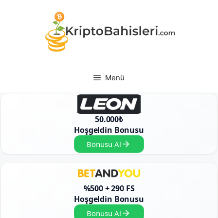
İçeriğe
atla
Menü
50.000₺
Hoşgeldin Bonusu
Bonusu Al
%500 + 290 FS
Hoşgeldin Bonusu
Bonusu Al