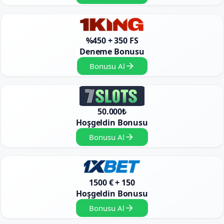
%450 + 350 FS
Deneme Bonusu
Bonusu Al
50.000₺
Hoşgeldin Bonusu
Bonusu Al
1500 € + 150
Hoşgeldin Bonusu
Bonusu Al