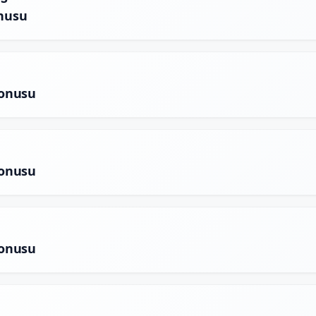
nusu
Bonusu
Bonusu
Bonusu