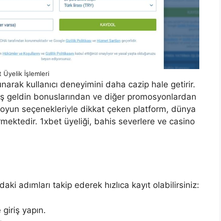
 Üyelik İşlemleri
unarak kullanıcı deneyimini daha cazip hale getirir.
hoş geldin bonuslarından ve diğer promosyonlardan
iş oyun seçenekleriyle dikkat çeken platform, dünya
mektedir. 1xbet üyeliği, bahis severlere ve casino
aki adımları takip ederek hızlıca kayıt olabilirsiniz:
giriş yapın.