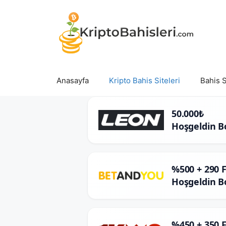
İçeriğe
atla
Anasayfa
Kripto Bahis Siteleri
Bahis S
50.000₺
Hoşgeldin 
%500 + 290 
Hoşgeldin 
%450 + 350 