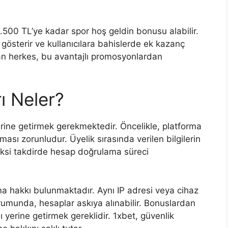
e 5.500 TL’ye kadar spor hoş geldin bonusu alabilir.
 gösterir ve kullanıcılara bahislerde ek kazanç
n herkes, bu avantajlı promosyonlardan
ı Neler?
 yerine getirmek gerekmektedir. Öncelikle, platforma
ması zorunludur. Üyelik sırasında verilen bilgilerin
aksi takdirde hesap doğrulama süreci
ma hakkı bulunmaktadır. Aynı IP adresi veya cihaz
umunda, hesaplar askıya alınabilir. Bonuslardan
nı yerine getirmek gereklidir. 1xbet, güvenlik