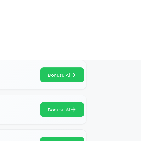
Bonusu Al
Bonusu Al