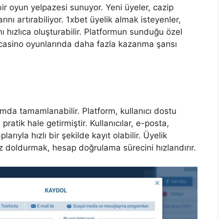
ir oyun yelpazesi sunuyor. Yeni üyeler, cazip
ını artırabiliyor. 1xbet üyelik almak isteyenler,
ı hızlıca oluşturabilir. Platformun sunduğu özel
 casino oyunlarında daha fazla kazanma şansı
ımda tamamlanabilir. Platform, kullanıcı dostu
ratik hale getirmiştir. Kullanıcılar, e-posta,
ıyla hızlı bir şekilde kayıt olabilir. Üyelik
iz doldurmak, hesap doğrulama sürecini hızlandırır.