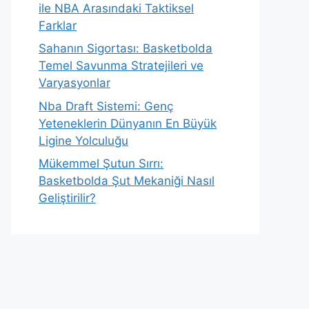
ile NBA Arasındaki Taktiksel
Farklar
Sahanın Sigortası: Basketbolda
Temel Savunma Stratejileri ve
Varyasyonlar
Nba Draft Sistemi: Genç
Yeteneklerin Dünyanın En Büyük
Ligine Yolculuğu
Mükemmel Şutun Sırrı:
Basketbolda Şut Mekaniği Nasıl
Geliştirilir?