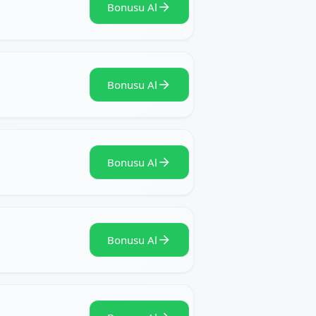
Bonusu Al
Bonusu Al
Bonusu Al
Bonusu Al