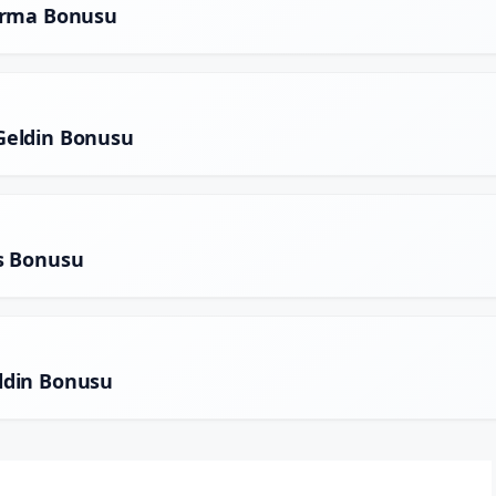
tırma Bonusu
Geldin Bonusu
is Bonusu
ldin Bonusu