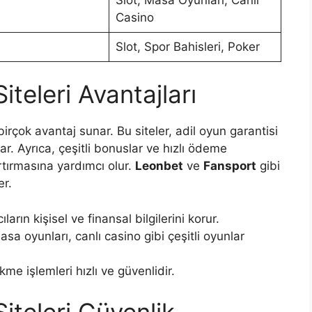
Casino
Slot, Spor Bahisleri, Poker
iteleri Avantajları
a birçok avantaj sunar. Bu siteler, adil oyun garantisi
lar. Ayrıca, çeşitli bonuslar ve hızlı ödeme
artırmasına yardımcı olur.
Leonbet
ve
Fansport
gibi
er.
cıların kişisel ve finansal bilgilerini korur.
masa oyunları, canlı casino gibi çeşitli oyunlar
me işlemleri hızlı ve güvenlidir.