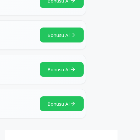
Bonusu Al
Bonusu Al
Bonusu Al
Bonusu Al