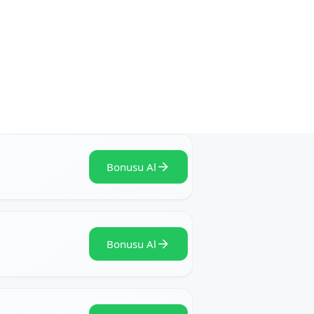
Bonusu Al
Bonusu Al