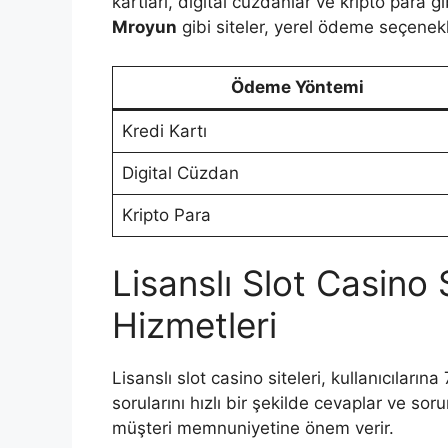
kartları, digital cüzdanlar ve kripto para 
Mroyun
gibi siteler, yerel ödeme seçenekl
Ödeme Yöntemi
Kredi Kartı
Digital Cüzdan
Kripto Para
Lisanslı Slot Casino 
Hizmetleri
Lisanslı slot casino siteleri, kullanıcıların
sorularını hızlı bir şekilde cevaplar ve so
müşteri memnuniyetine önem verir.