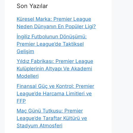
Son Yazılar
Küresel Marka: Premier League
Neden Dünyanın En Popüler Ligi?
İngiliz Futbolunun Dönüşümü:
Premier League’de Taktiksel
Gelişim
Yıldız Fabrikası: Premier League
Kulüplerinin Altyapı Ve Akademi
Modelleri
Finansal Güç ve Kontrol: Premier
League’de Harcama Limitleri ve
FFP
Maç Günü Tutkusu: Premier
League’de Taraftar Kültürü ve
Stadyum Atmosferi