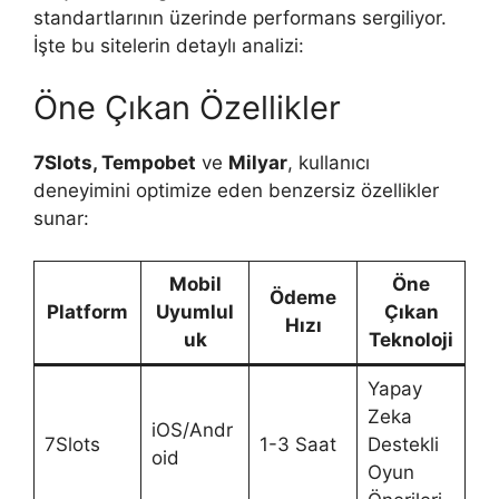
standartlarının üzerinde performans sergiliyor.
İşte bu sitelerin detaylı analizi:
Öne Çıkan Özellikler
7Slots, Tempobet
ve
Milyar
, kullanıcı
deneyimini optimize eden benzersiz özellikler
sunar:
Mobil
Öne
Ödeme
Platform
Uyumlul
Çıkan
Hızı
uk
Teknoloji
Yapay
Zeka
iOS/Andr
7Slots
1-3 Saat
Destekli
oid
Oyun