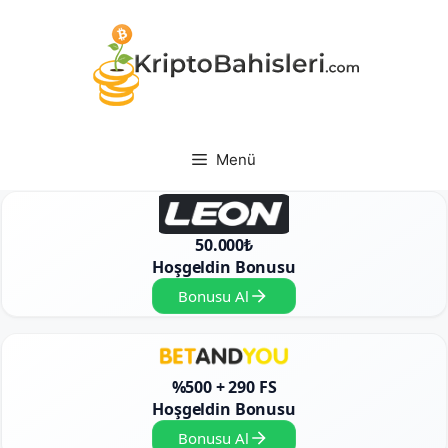
İçeriğe
atla
Menü
50.000₺
Hoşgeldin Bonusu
Bonusu Al
%500 + 290 FS
Hoşgeldin Bonusu
Bonusu Al