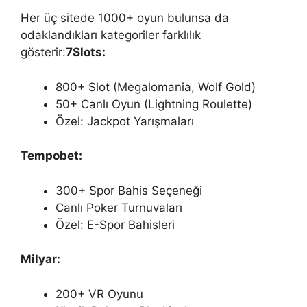
Her üç sitede 1000+ oyun bulunsa da
odaklandıkları kategoriler farklılık
gösterir:
7Slots:
800+ Slot (Megalomania, Wolf Gold)
50+ Canlı Oyun (Lightning Roulette)
Özel: Jackpot Yarışmaları
Tempobet:
300+ Spor Bahis Seçeneği
Canlı Poker Turnuvaları
Özel: E-Spor Bahisleri
Milyar:
200+ VR Oyunu