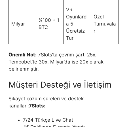
VR
Oyunlard
Özel
%100 + 1
Milyar
a 5
Turnuvala
BTC
Ücretsiz
r
Tur
Önemli Not:
7Slots’ta çevrim şartı 25x,
Tempobet’te 30x, Milyar’da ise 20x olarak
belirlenmiştir.
Müşteri Desteği ve İletişim
Şikayet çözüm süreleri ve destek
kanalları:
7Slots:
7/24 Türkçe Live Chat