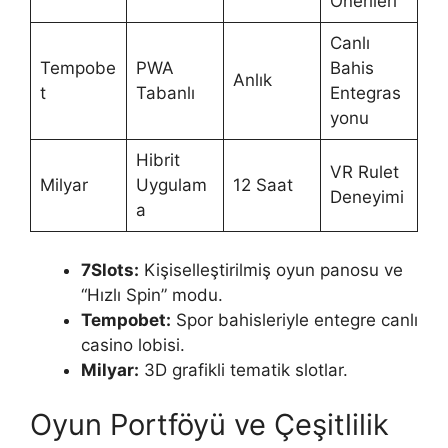
Önerileri
Canlı
Tempobe
PWA
Bahis
Anlık
t
Tabanlı
Entegras
yonu
Hibrit
VR Rulet
Milyar
Uygulam
12 Saat
Deneyimi
a
7Slots:
Kişiselleştirilmiş oyun panosu ve
“Hızlı Spin” modu.
Tempobet:
Spor bahisleriyle entegre canlı
casino lobisi.
Milyar:
3D grafikli tematik slotlar.
Oyun Portföyü ve Çeşitlilik