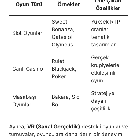
Öne Çıkan
Oyun Türü
Örnekler
Özellikler
Sweet
Yüksek RTP
Bonanza,
oranları,
Slot Oyunları
Gates of
tematik
Olympus
tasarımlar
Gerçek
Rulet,
krupiyelerle
Canlı Casino
Blackjack,
etkileşimli
Poker
oyun
Stratejiye
Masabaşı
Bakara, Sic
dayalı
Oyunlar
Bo
çeşitlilik
Ayrıca,
VR (Sanal Gerçeklik)
destekli oyunlar ve
turnuvalar, oyunculara daha derin bir deneyim