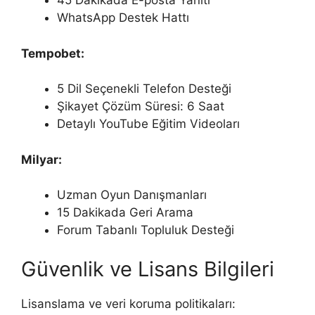
45 Dakikada E-posta Yanıtı
WhatsApp Destek Hattı
Tempobet:
5 Dil Seçenekli Telefon Desteği
Şikayet Çözüm Süresi: 6 Saat
Detaylı YouTube Eğitim Videoları
Milyar:
Uzman Oyun Danışmanları
15 Dakikada Geri Arama
Forum Tabanlı Topluluk Desteği
Güvenlik ve Lisans Bilgileri
Lisanslama ve veri koruma politikaları: