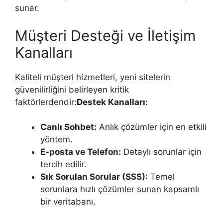
sunar.
Müşteri Desteği ve İletişim
Kanalları
Kaliteli müşteri hizmetleri, yeni sitelerin
güvenilirliğini belirleyen kritik
faktörlerdendir:
Destek Kanalları:
Canlı Sohbet:
Anlık çözümler için en etkili
yöntem.
E-posta ve Telefon:
Detaylı sorunlar için
tercih edilir.
Sık Sorulan Sorular (SSS):
Temel
sorunlara hızlı çözümler sunan kapsamlı
bir veritabanı.