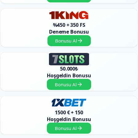
%450 + 350 FS
Deneme Bonusu
Bonusu Al
50.000₺
Hoşgeldin Bonusu
Bonusu Al
1500 € + 150
Hoşgeldin Bonusu
Bonusu Al