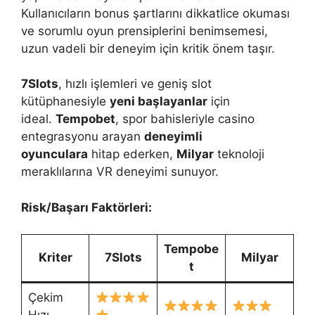
Kullanıcıların bonus şartlarını dikkatlice okuması
ve sorumlu oyun prensiplerini benimsemesi,
uzun vadeli bir deneyim için kritik önem taşır.
7Slots
, hızlı işlemleri ve geniş slot
kütüphanesiyle
yeni başlayanlar
için
ideal.
Tempobet
, spor bahisleriyle casino
entegrasyonu arayan
deneyimli
oyunculara
hitap ederken,
Milyar
teknoloji
meraklılarına VR deneyimi sunuyor.
Risk/Başarı Faktörleri:
Tempobe
Kriter
7Slots
Milyar
t
Çekim