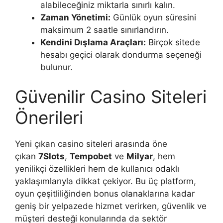
alabileceğiniz miktarla sınırlı kalın.
Zaman Yönetimi:
Günlük oyun süresini
maksimum 2 saatle sınırlandırın.
Kendini Dışlama Araçları:
Birçok sitede
hesabı geçici olarak dondurma seçeneği
bulunur.
Güvenilir Casino Siteleri
Önerileri
Yeni çıkan casino siteleri arasında öne
çıkan
7Slots
,
Tempobet
ve
Milyar
, hem
yenilikçi özellikleri hem de kullanıcı odaklı
yaklaşımlarıyla dikkat çekiyor. Bu üç platform,
oyun çeşitliliğinden bonus olanaklarına kadar
geniş bir yelpazede hizmet verirken, güvenlik ve
müşteri desteği konularında da sektör