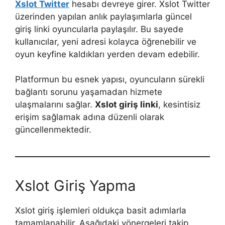
Xslot Twitter
hesabı devreye girer. Xslot Twitter
üzerinden yapılan anlık paylaşımlarla güncel
giriş linki oyuncularla paylaşılır. Bu sayede
kullanıcılar, yeni adresi kolayca öğrenebilir ve
oyun keyfine kaldıkları yerden devam edebilir.
Platformun bu esnek yapısı, oyuncuların sürekli
bağlantı sorunu yaşamadan hizmete
ulaşmalarını sağlar.
Xslot giriş linki
, kesintisiz
erişim sağlamak adına düzenli olarak
güncellenmektedir.
Xslot Giriş Yapma
Xslot giriş işlemleri oldukça basit adımlarla
tamamlanabilir. Aşağıdaki yönergeleri takip