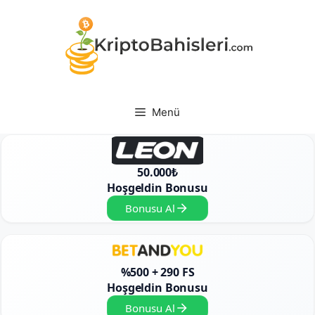
İçeriğe
atla
Menü
50.000₺
Hoşgeldin Bonusu
Bonusu Al
%500 + 290 FS
Hoşgeldin Bonusu
Bonusu Al