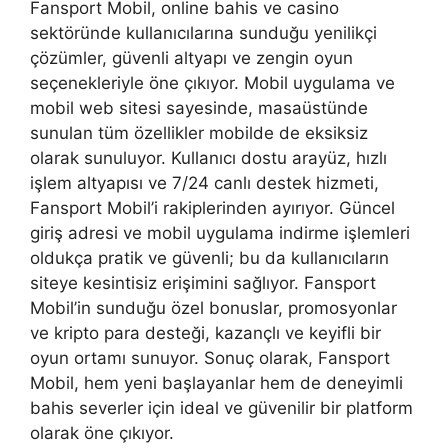
Fansport Mobil, online bahis ve casino
sektöründe kullanıcılarına sunduğu yenilikçi
çözümler, güvenli altyapı ve zengin oyun
seçenekleriyle öne çıkıyor. Mobil uygulama ve
mobil web sitesi sayesinde, masaüstünde
sunulan tüm özellikler mobilde de eksiksiz
olarak sunuluyor. Kullanıcı dostu arayüz, hızlı
işlem altyapısı ve 7/24 canlı destek hizmeti,
Fansport Mobil’i rakiplerinden ayırıyor. Güncel
giriş adresi ve mobil uygulama indirme işlemleri
oldukça pratik ve güvenli; bu da kullanıcıların
siteye kesintisiz erişimini sağlıyor. Fansport
Mobil’in sunduğu özel bonuslar, promosyonlar
ve kripto para desteği, kazançlı ve keyifli bir
oyun ortamı sunuyor. Sonuç olarak, Fansport
Mobil, hem yeni başlayanlar hem de deneyimli
bahis severler için ideal ve güvenilir bir platform
olarak öne çıkıyor.