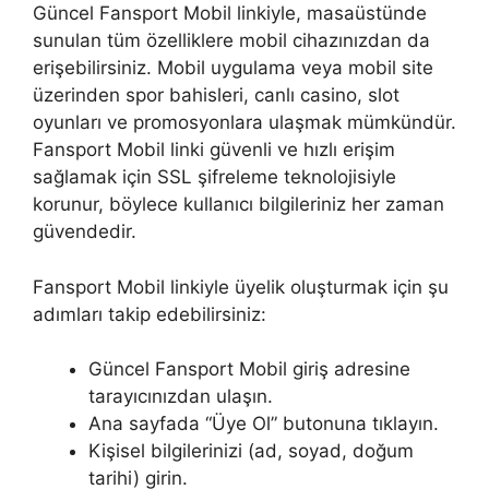
Güncel Fansport Mobil linkiyle, masaüstünde
sunulan tüm özelliklere mobil cihazınızdan da
erişebilirsiniz. Mobil uygulama veya mobil site
üzerinden spor bahisleri, canlı casino, slot
oyunları ve promosyonlara ulaşmak mümkündür.
Fansport Mobil linki güvenli ve hızlı erişim
sağlamak için SSL şifreleme teknolojisiyle
korunur, böylece kullanıcı bilgileriniz her zaman
güvendedir.
Fansport Mobil linkiyle üyelik oluşturmak için şu
adımları takip edebilirsiniz:
Güncel Fansport Mobil giriş adresine
tarayıcınızdan ulaşın.
Ana sayfada “Üye Ol” butonuna tıklayın.
Kişisel bilgilerinizi (ad, soyad, doğum
tarihi) girin.