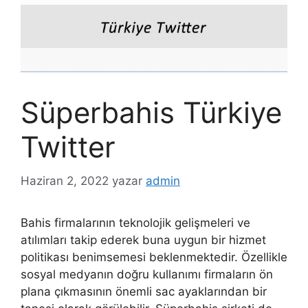
Süperbahis Türkiye
Twitter
Haziran 2, 2022
yazar
admin
Bahis firmalarının teknolojik gelişmeleri ve
atılımları takip ederek buna uygun bir hizmet
politikası benimsemesi beklenmektedir. Özellikle
sosyal medyanın doğru kullanımı firmaların ön
plana çıkmasının önemli sac ayaklarından bir