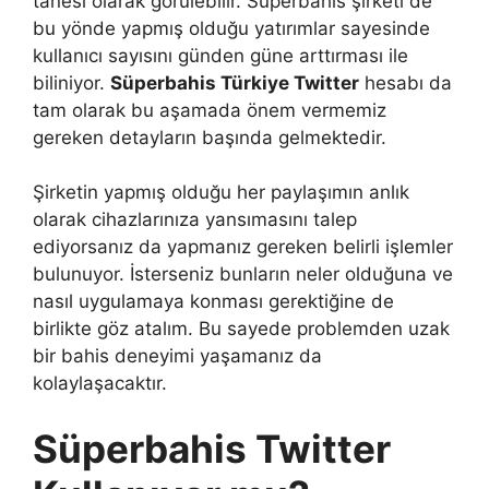
tanesi olarak görülebilir. Süperbahis şirketi de
bu yönde yapmış olduğu yatırımlar sayesinde
kullanıcı sayısını günden güne arttırması ile
biliniyor.
Süperbahis Türkiye Twitter
hesabı da
tam olarak bu aşamada önem vermemiz
gereken detayların başında gelmektedir.
Şirketin yapmış olduğu her paylaşımın anlık
olarak cihazlarınıza yansımasını talep
ediyorsanız da yapmanız gereken belirli işlemler
bulunuyor. İsterseniz bunların neler olduğuna ve
nasıl uygulamaya konması gerektiğine de
birlikte göz atalım. Bu sayede problemden uzak
bir bahis deneyimi yaşamanız da
kolaylaşacaktır.
Süperbahis Twitter