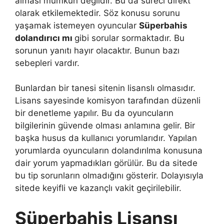
alması mümkün değildir. Bu da süreci direkt
olarak etkilemektedir. Söz konusu sorunu
yaşamak istemeyen oyuncular
Süperbahis
dolandırıcı mı
gibi sorular sormaktadır. Bu
sorunun yanıtı hayır olacaktır. Bunun bazı
sebepleri vardır.
Bunlardan bir tanesi sitenin lisanslı olmasıdır.
Lisans sayesinde komisyon tarafından düzenli
bir denetleme yapılır. Bu da oyuncuların
bilgilerinin güvende olması anlamına gelir. Bir
başka husus da kullanıcı yorumlarıdır. Yapılan
yorumlarda oyuncuların dolandırılma konusuna
dair yorum yapmadıkları görülür. Bu da sitede
bu tip sorunların olmadığını gösterir. Dolayısıyla
sitede keyifli ve kazançlı vakit geçirilebilir.
Süperbahis Lisansı