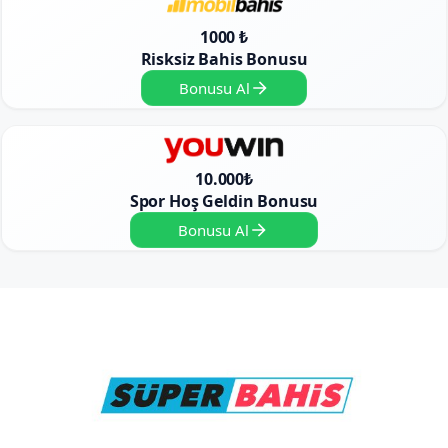
1000 ₺
Risksiz Bahis Bonusu
Bonusu Al
10.000₺
Spor Hoş Geldin Bonusu
Bonusu Al