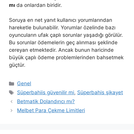
mı
da onlardan biridir.
Soruya en net yanıt kullanıcı yorumlarından
hareketle bulunabilir. Yorumlar özelinde bazı
oyuncuların ufak çaplı sorunlar yaşadığı görülür.
Bu sorunlar ödemelerin geç alınması şeklinde
cereyan etmektedir. Ancak bunun haricinde
büyük çaplı ödeme problemlerinden bahsetmek
güçtür.
Kategoriler
Genel
Etiketler
Süperbahiis güvenilir mi
,
Süperbahis şikayet
Betmatik Dolandırıcı mı?
Melbet Para Çekme Limitleri