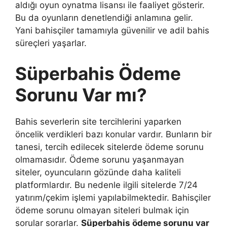
aldığı oyun oynatma lisansı ile faaliyet gösterir.
Bu da oyunların denetlendiği anlamına gelir.
Yani bahisçiler tamamıyla güvenilir ve adil bahis
süreçleri yaşarlar.
Süperbahis Ödeme
Sorunu Var mı?
Bahis severlerin site tercihlerini yaparken
öncelik verdikleri bazı konular vardır. Bunların bir
tanesi, tercih edilecek sitelerde ödeme sorunu
olmamasıdır. Ödeme sorunu yaşanmayan
siteler, oyuncuların gözünde daha kaliteli
platformlardır. Bu nedenle ilgili sitelerde 7/24
yatırım/çekim işlemi yapılabilmektedir. Bahisçiler
ödeme sorunu olmayan siteleri bulmak için
sorular sorarlar.
Süperbahis ödeme sorunu var