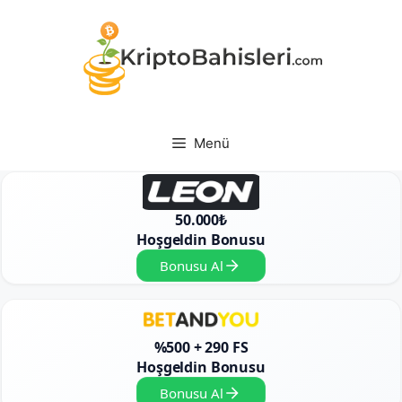
İçeriğe
atla
Menü
50.000₺
Hoşgeldin Bonusu
Bonusu Al
%500 + 290 FS
Hoşgeldin Bonusu
Bonusu Al