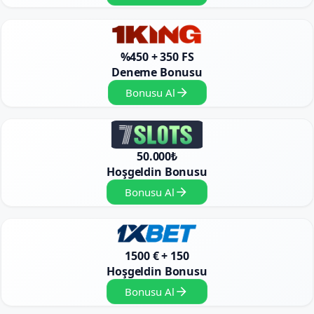
%450 + 350 FS
Deneme Bonusu
Bonusu Al
50.000₺
Hoşgeldin Bonusu
Bonusu Al
1500 € + 150
Hoşgeldin Bonusu
Bonusu Al