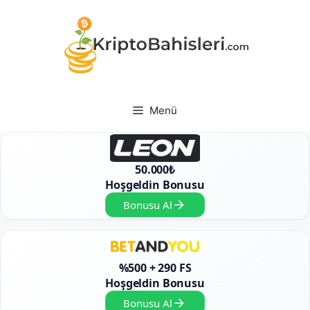
İçeriğe
atla
Menü
50.000₺
Hoşgeldin Bonusu
Bonusu Al
%500 + 290 FS
Hoşgeldin Bonusu
Bonusu Al