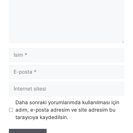
İsim
E-
posta
İnternet
sitesi
Daha sonraki yorumlarımda kullanılması için
adım, e-posta adresim ve site adresim bu
tarayıcıya kaydedilsin.