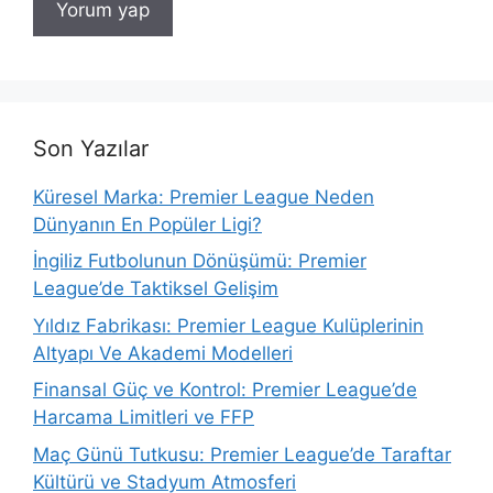
Son Yazılar
Küresel Marka: Premier League Neden
Dünyanın En Popüler Ligi?
İngiliz Futbolunun Dönüşümü: Premier
League’de Taktiksel Gelişim
Yıldız Fabrikası: Premier League Kulüplerinin
Altyapı Ve Akademi Modelleri
Finansal Güç ve Kontrol: Premier League’de
Harcama Limitleri ve FFP
Maç Günü Tutkusu: Premier League’de Taraftar
Kültürü ve Stadyum Atmosferi