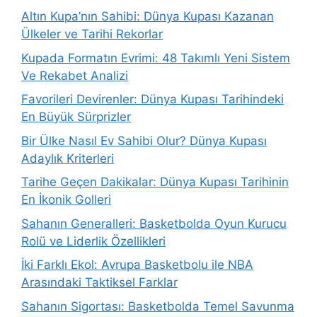
Altın Kupa’nın Sahibi: Dünya Kupası Kazanan
Ülkeler ve Tarihi Rekorlar
Kupada Formatın Evrimi: 48 Takımlı Yeni Sistem
Ve Rekabet Analizi
Favorileri Devirenler: Dünya Kupası Tarihindeki
En Büyük Sürprizler
Bir Ülke Nasıl Ev Sahibi Olur? Dünya Kupası
Adaylık Kriterleri
Tarihe Geçen Dakikalar: Dünya Kupası Tarihinin
En İkonik Golleri
Sahanın Generalleri: Basketbolda Oyun Kurucu
Rolü ve Liderlik Özellikleri
İki Farklı Ekol: Avrupa Basketbolu ile NBA
Arasındaki Taktiksel Farklar
Sahanın Sigortası: Basketbolda Temel Savunma