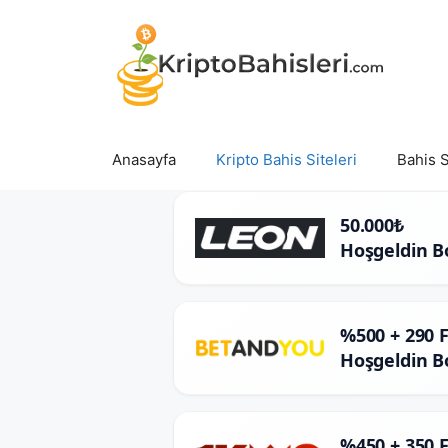
İçeriğe
atla
Anasayfa
Kripto Bahis Siteleri
Bahis S
50.000₺
Hoşgeldin 
%500 + 290 
Hoşgeldin 
%450 + 350 