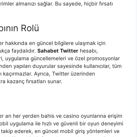
mler almanızı sağlar. Bu sayede, hiçbir fırsatı
bının Rolü
r hakkında en güncel bilgilere ulaşmak için
kça faydalıdır.
Sahabet Twitter
hesabı,
eri, uygulama güncellemeleri ve özel promosyonlar
inden yapılan duyurular sayesinde kullanıcılar, tüm
rı kaçırmazlar. Ayrıca, Twitter üzerinden
ra kazanç fırsatları sunar.
er an her yerden bahis ve casino oyunlarına erişim
bil uygulama ile hızlı ve güvenli bir oyun deneyimi
 takip ederek, en güncel mobil giriş yöntemleri ve