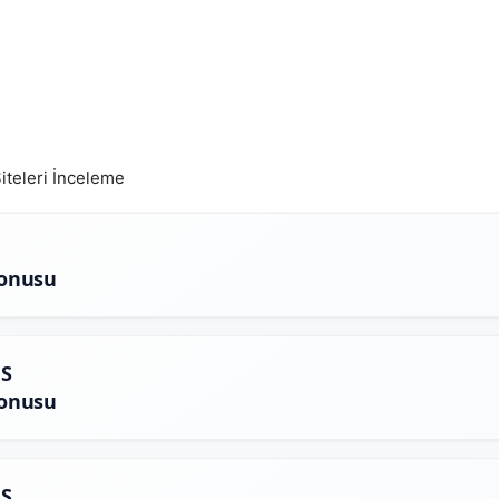
iteleri İnceleme
Bonusu
FS
Bonusu
FS