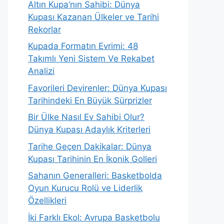
Altın Kupa’nın Sahibi: Dünya
Kupası Kazanan Ülkeler ve Tarihi
Rekorlar
Kupada Formatın Evrimi: 48
Takımlı Yeni Sistem Ve Rekabet
Analizi
Favorileri Devirenler: Dünya Kupası
Tarihindeki En Büyük Sürprizler
Bir Ülke Nasıl Ev Sahibi Olur?
Dünya Kupası Adaylık Kriterleri
Tarihe Geçen Dakikalar: Dünya
Kupası Tarihinin En İkonik Golleri
Sahanın Generalleri: Basketbolda
Oyun Kurucu Rolü ve Liderlik
Özellikleri
İki Farklı Ekol: Avrupa Basketbolu