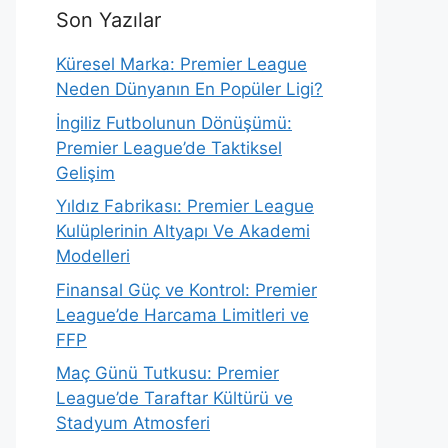
Son Yazılar
Küresel Marka: Premier League
Neden Dünyanın En Popüler Ligi?
İngiliz Futbolunun Dönüşümü:
Premier League’de Taktiksel
Gelişim
Yıldız Fabrikası: Premier League
Kulüplerinin Altyapı Ve Akademi
Modelleri
Finansal Güç ve Kontrol: Premier
League’de Harcama Limitleri ve
FFP
Maç Günü Tutkusu: Premier
League’de Taraftar Kültürü ve
Stadyum Atmosferi