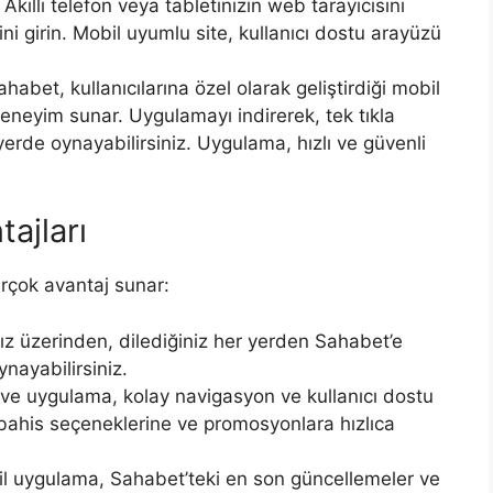
: Akıllı telefon veya tabletinizin web tarayıcısını
i girin. Mobil uyumlu site, kullanıcı dostu arayüzü
ahabet, kullanıcılarına özel olarak geliştirdiği mobil
eneyim sunar. Uygulamayı indirerek, tek tıkla
 yerde oynayabilirsiniz. Uygulama, hızlı ve güvenli
ajları
irçok avantaj sunar:
nız üzerinden, dilediğiniz her yerden Sahabet’e
ynayabilirsiniz.
e ve uygulama, kolay navigasyon ve kullanıcı dostu
 bahis seçeneklerine ve promosyonlara hızlıca
il uygulama, Sahabet’teki en son güncellemeler ve