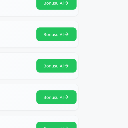
Bonusu Al
Bonusu Al
Bonusu Al
Bonusu Al