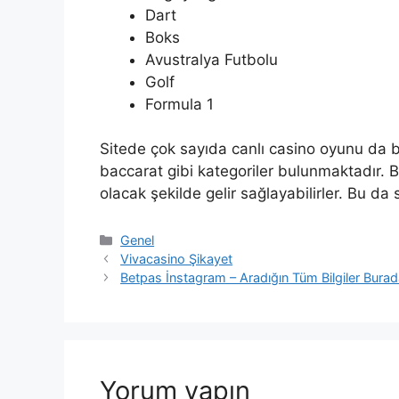
Dart
Boks
Avustralya Futbolu
Golf
Formula 1
Sitede çok sayıda canlı casino oyunu da bu
baccarat gibi kategoriler bulunmaktadır. 
olacak şekilde gelir sağlayabilirler. Bu da 
Kategoriler
Genel
Vivacasino Şikayet
Betpas İnstagram – Aradığın Tüm Bilgiler Burad
Yorum yapın