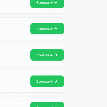
Bonusu Al
Bonusu Al
Bonusu Al
Bonusu Al