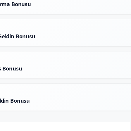
tırma Bonusu
Geldin Bonusu
is Bonusu
ldin Bonusu