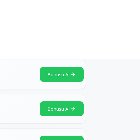
Bonusu Al
Bonusu Al