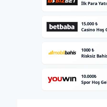
İlk Para Ya
15.000 ₺
Casino Hoş 
1000 ₺
Risksiz Bah
10.000₺
Spor Hoş Ge