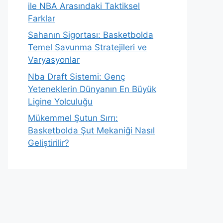
ile NBA Arasındaki Taktiksel
Farklar
Sahanın Sigortası: Basketbolda
Temel Savunma Stratejileri ve
Varyasyonlar
Nba Draft Sistemi: Genç
Yeteneklerin Dünyanın En Büyük
Ligine Yolculuğu
Mükemmel Şutun Sırrı:
Basketbolda Şut Mekaniği Nasıl
Geliştirilir?