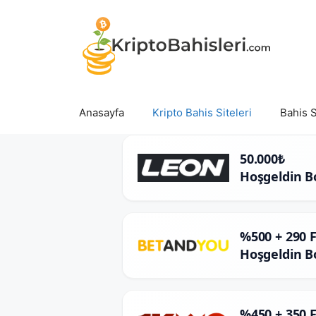
İçeriğe
atla
Anasayfa
Kripto Bahis Siteleri
Bahis S
50.000₺
Hoşgeldin 
%500 + 290 
Hoşgeldin 
%450 + 350 