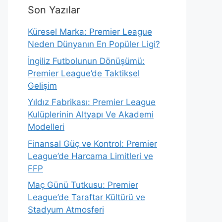
Son Yazılar
Küresel Marka: Premier League
Neden Dünyanın En Popüler Ligi?
İngiliz Futbolunun Dönüşümü:
Premier League’de Taktiksel
Gelişim
Yıldız Fabrikası: Premier League
Kulüplerinin Altyapı Ve Akademi
Modelleri
Finansal Güç ve Kontrol: Premier
League’de Harcama Limitleri ve
FFP
Maç Günü Tutkusu: Premier
League’de Taraftar Kültürü ve
Stadyum Atmosferi