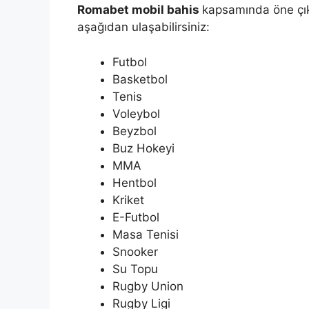
Romabet mobil bahis
kapsamında öne çıka
aşağıdan ulaşabilirsiniz:
Futbol
Basketbol
Tenis
Voleybol
Beyzbol
Buz Hokeyi
MMA
Hentbol
Kriket
E-Futbol
Masa Tenisi
Snooker
Su Topu
Rugby Union
Rugby Ligi