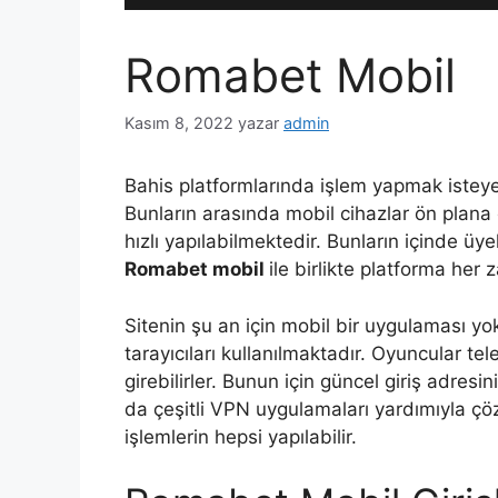
Romabet Mobil
Kasım 8, 2022
yazar
admin
Bahis platformlarında işlem yapmak isteye
Bunların arasında mobil cihazlar ön plan
hızlı yapılabilmektedir. Bunların içinde üyel
Romabet mobil
ile birlikte platforma h
Sitenin şu an için mobil bir uygulaması yokt
tarayıcıları kullanılmaktadır. Oyuncular tel
girebilirler. Bunun için güncel giriş adresin
da çeşitli VPN uygulamaları yardımıyla çöz
işlemlerin hepsi yapılabilir.