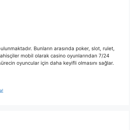
lunmaktadır. Bunların arasında poker, slot, rulet,
Bahisçiler mobil olarak casino oyunlarından 7/24
sürecin oyuncular için daha keyifli olmasını sağlar.
a!