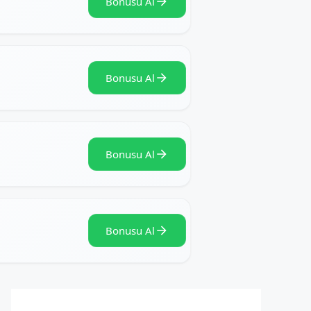
Bonusu Al
Bonusu Al
Bonusu Al
Bonusu Al