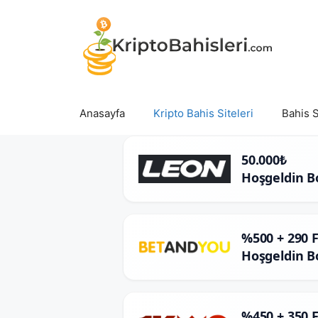
İçeriğe
atla
Anasayfa
Kripto Bahis Siteleri
Bahis S
50.000₺
Hoşgeldin 
%500 + 290 
Hoşgeldin 
%450 + 350 