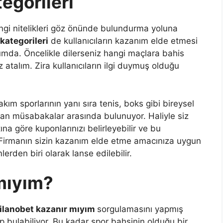
egorileri
angi nitelikleri göz önünde bulundurma yoluna
kategorileri
de kullanıcıların kazanım elde etmesi
umda. Öncelikle dilerseniz hangi maçlara bahis
 atalım. Zira kullanıcıların ilgi duymuş olduğu
akım sporlarının yanı sıra tenis, boks gibi bireysel
lan müsabakalar arasında bulunuyor. Haliyle siz
a göre kuponlarınızı belirleyebilir ve bu
Firmanın sizin kazanım elde etme amacınıza uygun
lerden biri olarak lanse edilebilir.
mıyım?
ilanobet kazanır mıyım
sorgulamasını yapmış
ap bulabiliyor. Bu kadar spor bahsinin olduğu bir