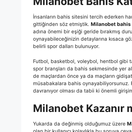
Milanobet Bahis Kat
İnsanların bahis sitesini tercih ederken h
gittiğinden söz etmiştik.
Milanobet bahis 
adına önemi bir eşiği geride bırakmış dur
oynayabileceğinizin detaylarına kısaca göz
belirli spor dalları bulunuyor.
Futbol, basketbol, voleybol, hentbol gibi t
spor branşları da bahis sekmesinde yer a
de maçlardan önce ya da maçların gidişatın
müsabakalara bahis oynayabiliyorsunuz. 
davranıyor olması da tabii ki önemli girişim
Milanobet Kazanır 
Yukarda da değinmiş olduğumuz üzere
M
olan bir kullanıcı kolaylıkla bu soruya cev