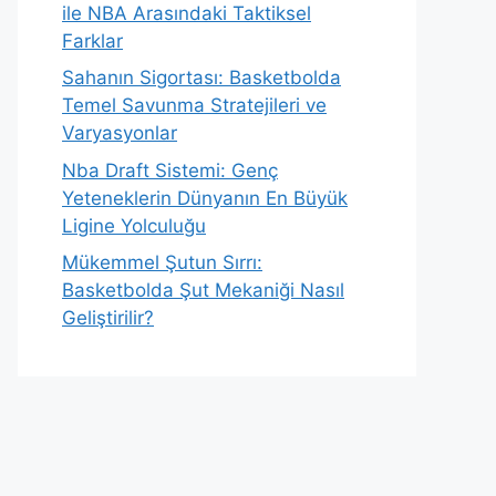
ile NBA Arasındaki Taktiksel
Farklar
Sahanın Sigortası: Basketbolda
Temel Savunma Stratejileri ve
Varyasyonlar
Nba Draft Sistemi: Genç
Yeteneklerin Dünyanın En Büyük
Ligine Yolculuğu
Mükemmel Şutun Sırrı:
Basketbolda Şut Mekaniği Nasıl
Geliştirilir?