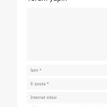
Yorum
İsim
E-
posta
İnternet
sitesi