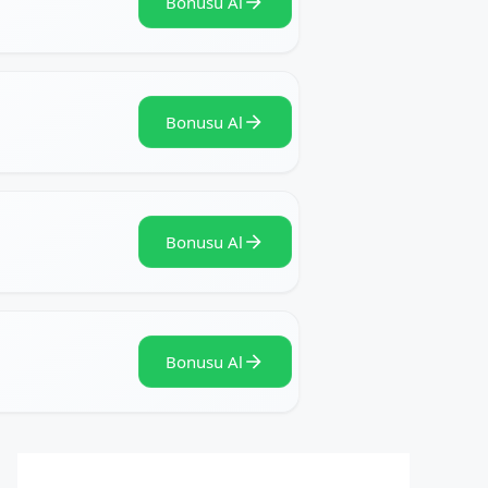
Bonusu Al
Bonusu Al
Bonusu Al
Bonusu Al