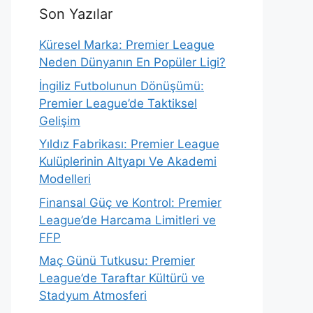
Son Yazılar
Küresel Marka: Premier League
Neden Dünyanın En Popüler Ligi?
İngiliz Futbolunun Dönüşümü:
Premier League’de Taktiksel
Gelişim
Yıldız Fabrikası: Premier League
Kulüplerinin Altyapı Ve Akademi
Modelleri
Finansal Güç ve Kontrol: Premier
League’de Harcama Limitleri ve
FFP
Maç Günü Tutkusu: Premier
League’de Taraftar Kültürü ve
Stadyum Atmosferi