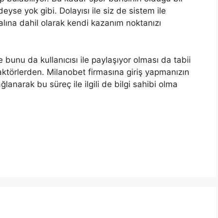
se yok gibi. Dolayısı ile siz de sistem ile
lına dahil olarak kendi kazanım noktanızı
 bunu da kullanıcısı ile paylaşıyor olması da tabii
aktörlerden. Milanobet firmasına giriş yapmanızın
anarak bu süreç ile ilgili de bilgi sahibi olma