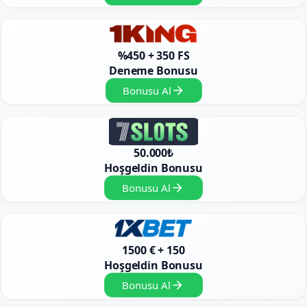
%450 + 350 FS
Deneme Bonusu
Bonusu Al
50.000₺
Hoşgeldin Bonusu
Bonusu Al
1500 € + 150
Hoşgeldin Bonusu
Bonusu Al