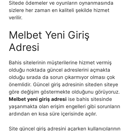
Sitede ödemeler ve oyunların oynanmasında
sizlere her zaman en kaliteli şekilde hizmet
verilir.
Melbet Yeni Giriş
Adresi
Bahis sitelerinin müşterilerine hizmet vermiş
olduğu noktada güncel adreslerini açmakta
olduğu sırada da sorun çıkarmıyor olması çok
önemlidir. Güncel giriş adresinin siteden siteye
göre değişim göstermekte olduğunu görüyoruz.
Melbet yeni giriş adresi
ise bahis sitesinde
yaşanmakta olan erişim engelleri gibi sorunların
ardından en kısa süre içerisinde açılır.
Site güncel giriş adresini açarken kullanıcılarının