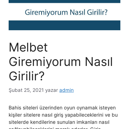
Melbet
Giremiyorum Nasıl
Girilir?
Şubat 25, 2021
yazar
admin
Bahis siteleri üzerinden oyun oynamak isteyen
kişiler sitelere nasıl giriş yapabileceklerini ve bu
sitelerde kendilerine sunulan imkanları nasıl