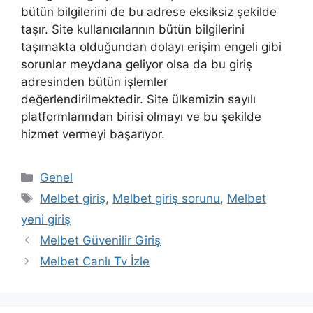
bütün bilgilerini de bu adrese eksiksiz şekilde
taşır. Site kullanıcılarının bütün bilgilerini
taşımakta olduğundan dolayı erişim engeli gibi
sorunlar meydana geliyor olsa da bu giriş
adresinden bütün işlemler
değerlendirilmektedir. Site ülkemizin sayılı
platformlarından birisi olmayı ve bu şekilde
hizmet vermeyi başarıyor.
Kategoriler
Genel
Etiketler
Melbet giriş
,
Melbet giriş sorunu
,
Melbet
yeni giriş
Melbet Güvenilir Giriş
Melbet Canlı Tv İzle