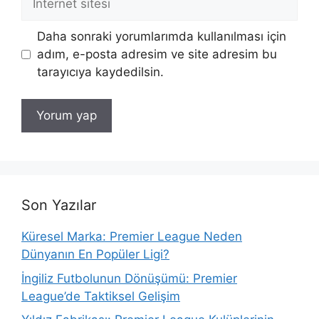
sitesi
Daha sonraki yorumlarımda kullanılması için
adım, e-posta adresim ve site adresim bu
tarayıcıya kaydedilsin.
Son Yazılar
Küresel Marka: Premier League Neden
Dünyanın En Popüler Ligi?
İngiliz Futbolunun Dönüşümü: Premier
League’de Taktiksel Gelişim