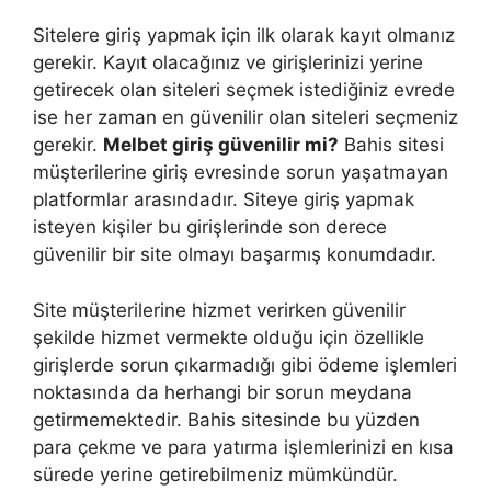
Sitelere giriş yapmak için ilk olarak kayıt olmanız
gerekir. Kayıt olacağınız ve girişlerinizi yerine
getirecek olan siteleri seçmek istediğiniz evrede
ise her zaman en güvenilir olan siteleri seçmeniz
gerekir.
Melbet giriş güvenilir mi?
Bahis sitesi
müşterilerine giriş evresinde sorun yaşatmayan
platformlar arasındadır. Siteye giriş yapmak
isteyen kişiler bu girişlerinde son derece
güvenilir bir site olmayı başarmış konumdadır.
Site müşterilerine hizmet verirken güvenilir
şekilde hizmet vermekte olduğu için özellikle
girişlerde sorun çıkarmadığı gibi ödeme işlemleri
noktasında da herhangi bir sorun meydana
getirmemektedir. Bahis sitesinde bu yüzden
para çekme ve para yatırma işlemlerinizi en kısa
sürede yerine getirebilmeniz mümkündür.