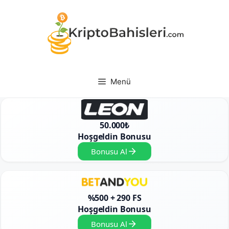
İçeriğe
atla
Menü
50.000₺
Hoşgeldin Bonusu
Bonusu Al
%500 + 290 FS
Hoşgeldin Bonusu
Bonusu Al