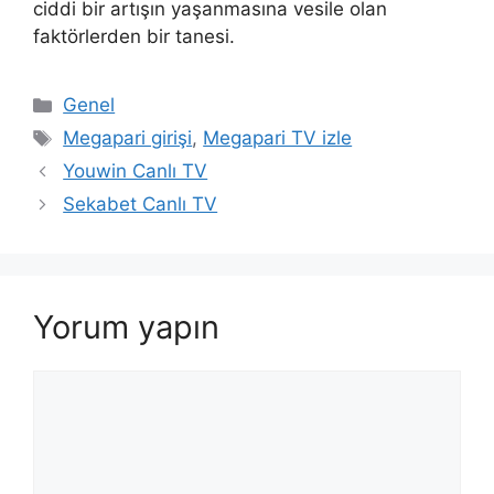
ciddi bir artışın yaşanmasına vesile olan
faktörlerden bir tanesi.
Kategoriler
Genel
Etiketler
Megapari girişi
,
Megapari TV izle
Youwin Canlı TV
Sekabet Canlı TV
Yorum yapın
Yorum