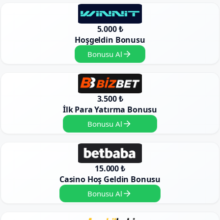
5.000 ₺
Hoşgeldin Bonusu
Bonusu Al
3.500 ₺
İlk Para Yatırma Bonusu
Bonusu Al
15.000 ₺
Casino Hoş Geldin Bonusu
Bonusu Al