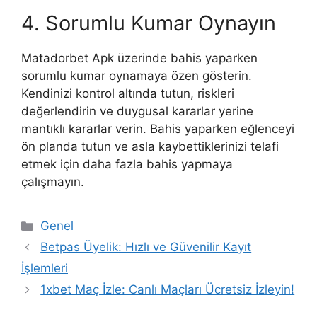
4. Sorumlu Kumar Oynayın
Matadorbet Apk üzerinde bahis yaparken
sorumlu kumar oynamaya özen gösterin.
Kendinizi kontrol altında tutun, riskleri
değerlendirin ve duygusal kararlar yerine
mantıklı kararlar verin. Bahis yaparken eğlenceyi
ön planda tutun ve asla kaybettiklerinizi telafi
etmek için daha fazla bahis yapmaya
çalışmayın.
Kategoriler
Genel
Betpas Üyelik: Hızlı ve Güvenilir Kayıt
İşlemleri
1xbet Maç İzle: Canlı Maçları Ücretsiz İzleyin!