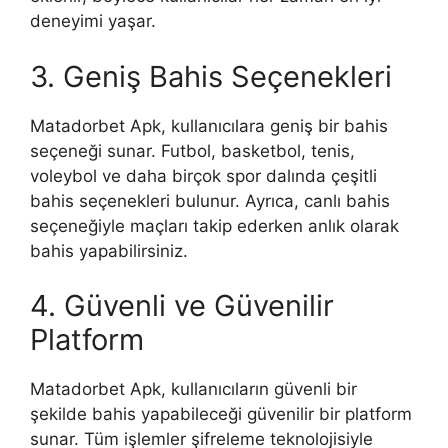
deneyimi yaşar.
3. Geniş Bahis Seçenekleri
Matadorbet Apk, kullanıcılara geniş bir bahis
seçeneği sunar. Futbol, basketbol, tenis,
voleybol ve daha birçok spor dalında çeşitli
bahis seçenekleri bulunur. Ayrıca, canlı bahis
seçeneğiyle maçları takip ederken anlık olarak
bahis yapabilirsiniz.
4. Güvenli ve Güvenilir
Platform
Matadorbet Apk, kullanıcıların güvenli bir
şekilde bahis yapabileceği güvenilir bir platform
sunar. Tüm işlemler şifreleme teknolojisiyle