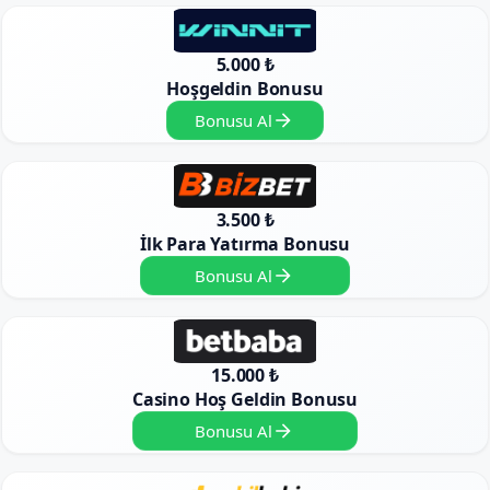
5.000 ₺
Hoşgeldin Bonusu
Bonusu Al
3.500 ₺
İlk Para Yatırma Bonusu
Bonusu Al
15.000 ₺
Casino Hoş Geldin Bonusu
Bonusu Al