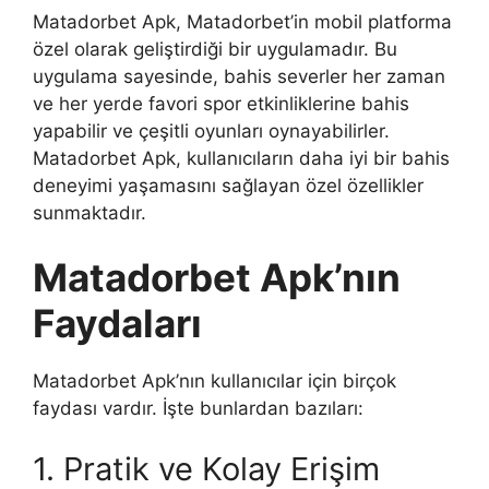
Matadorbet Apk, Matadorbet’in mobil platforma
özel olarak geliştirdiği bir uygulamadır. Bu
uygulama sayesinde, bahis severler her zaman
ve her yerde favori spor etkinliklerine bahis
yapabilir ve çeşitli oyunları oynayabilirler.
Matadorbet Apk, kullanıcıların daha iyi bir bahis
deneyimi yaşamasını sağlayan özel özellikler
sunmaktadır.
Matadorbet Apk’nın
Faydaları
Matadorbet Apk’nın kullanıcılar için birçok
faydası vardır. İşte bunlardan bazıları:
1. Pratik ve Kolay Erişim