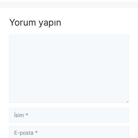
Yorum yapın
Yorum
İsim
E-
posta