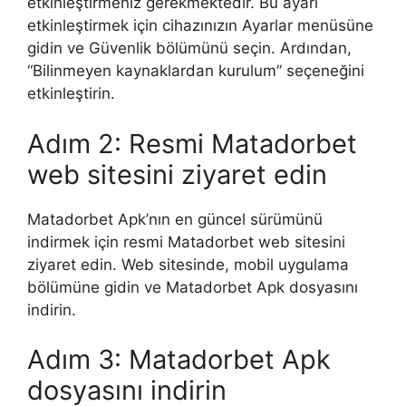
etkinleştirmeniz gerekmektedir. Bu ayarı
etkinleştirmek için cihazınızın Ayarlar menüsüne
gidin ve Güvenlik bölümünü seçin. Ardından,
“Bilinmeyen kaynaklardan kurulum” seçeneğini
etkinleştirin.
Adım 2: Resmi Matadorbet
web sitesini ziyaret edin
Matadorbet Apk’nın en güncel sürümünü
indirmek için resmi Matadorbet web sitesini
ziyaret edin. Web sitesinde, mobil uygulama
bölümüne gidin ve Matadorbet Apk dosyasını
indirin.
Adım 3: Matadorbet Apk
dosyasını indirin