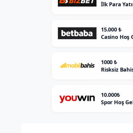
İlk Para Ya
15.000 ₺
Casino Hoş 
1000 ₺
Risksiz Bah
10.000₺
Spor Hoş Ge