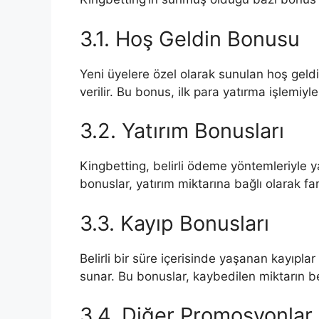
3.1. Hoş Geldin Bonusu
Yeni üyelere özel olarak sunulan hoş geldi
verilir. Bu bonus, ilk para yatırma işlemiyle
3.2. Yatırım Bonusları
Kingbetting, belirli ödeme yöntemleriyle y
bonuslar, yatırım miktarına bağlı olarak fark
3.3. Kayıp Bonusları
Belirli bir süre içerisinde yaşanan kayıplar
sunar. Bu bonuslar, kaybedilen miktarın bel
3.4. Diğer Promosyonlar