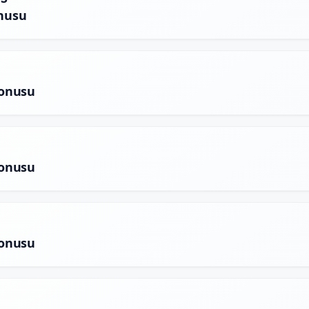
nusu
Bonusu
Bonusu
Bonusu