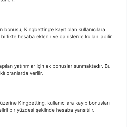
n bonusu, Kingbetting’e kayıt olan kullanıcılara
 birlikte hesaba eklenir ve bahislerde kullanılabilir.
apılan yatırımlar için ek bonuslar sunmaktadır. Bu
lı oranlarda verilir.
 üzerine Kingbetting, kullanıcılara kayıp bonusları
irli bir yüzdesi şeklinde hesaba yansıtılır.