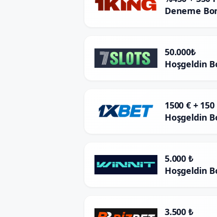
Deneme Bo
50.000₺
Hoşgeldin 
1500 € + 150
Hoşgeldin 
5.000 ₺
Hoşgeldin 
3.500 ₺