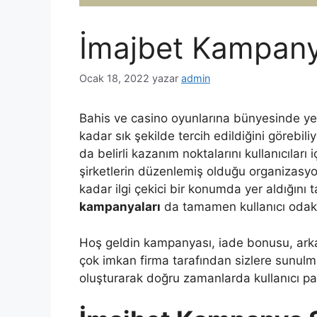
İmajbet Kampany
Ocak 18, 2022
yazar
admin
Bahis ve casino oyunlarına bünyesinde yer
kadar sık şekilde tercih edildiğini görebili
da belirli kazanım noktalarını kullanıcıları
şirketlerin düzenlemiş olduğu organizasy
kadar ilgi çekici bir konumda yer aldığını
kampanyaları
da tamamen kullanıcı odaklı
Hoş geldin kampanyası, iade bonusu, arkada
çok imkan firma tarafından sizlere sunul
oluşturarak doğru zamanlarda kullanıcı pane