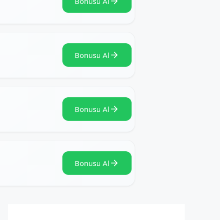
Bonusu Al
Bonusu Al
Bonusu Al
Bonusu Al