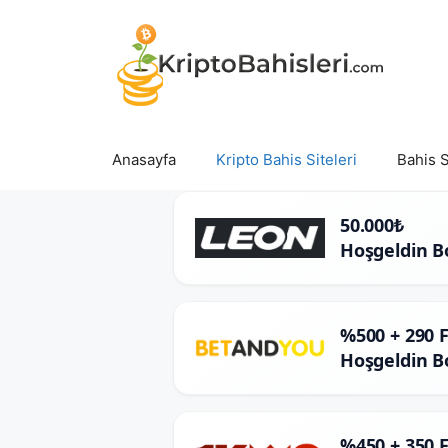
İçeriğe
atla
Anasayfa
Kripto Bahis Siteleri
Bahis S
50.000₺
Hoşgeldin 
%500 + 290 
Hoşgeldin 
%450 + 350 