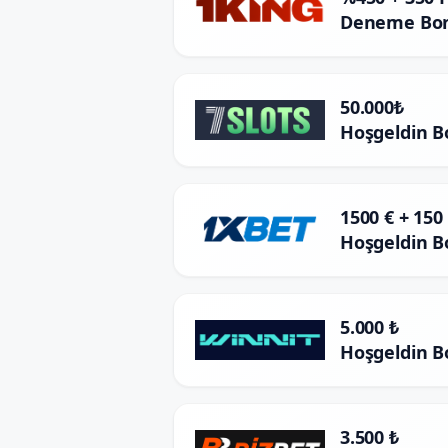
Deneme Bo
50.000₺
Hoşgeldin 
1500 € + 150
Hoşgeldin 
5.000 ₺
Hoşgeldin 
3.500 ₺