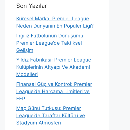
Son Yazılar
Küresel Marka: Premier League
Neden Dünyanın En Popüler Ligi?
İngiliz Futbolunun Dönüşümü:
Premier League’de Taktiksel
Gelişim
Yıldız Fabrikası: Premier League
Kulüplerinin Altyapı Ve Akademi
Modelleri
Finansal Güç ve Kontrol: Premier
League’de Harcama Limitleri ve
FFP
Maç Günü Tutkusu: Premier
League’de Taraftar Kültürü ve
Stadyum Atmosferi