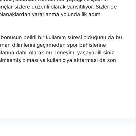
çlar sizlere düzenli olarak yansıtılıyor. Sizler de
 olanaklardan yararlanma yolunda ilk adımı
onusun belirli bir kullanım süresi olduğunu da bu
aman dilimlerini geçirmeden spor bahislerine
arına dahil olarak bu deneyimi yaşayabilirsiniz.
enimsemiş olması ve kullanıcıya aktarması da son