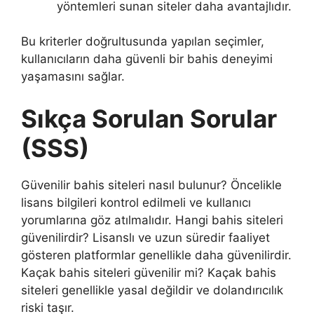
yöntemleri sunan siteler daha avantajlıdır.
Bu kriterler doğrultusunda yapılan seçimler,
kullanıcıların daha güvenli bir bahis deneyimi
yaşamasını sağlar.
Sıkça Sorulan Sorular
(SSS)
Güvenilir bahis siteleri nasıl bulunur? Öncelikle
lisans bilgileri kontrol edilmeli ve kullanıcı
yorumlarına göz atılmalıdır. Hangi bahis siteleri
güvenilirdir? Lisanslı ve uzun süredir faaliyet
gösteren platformlar genellikle daha güvenilirdir.
Kaçak bahis siteleri güvenilir mi? Kaçak bahis
siteleri genellikle yasal değildir ve dolandırıcılık
riski taşır.