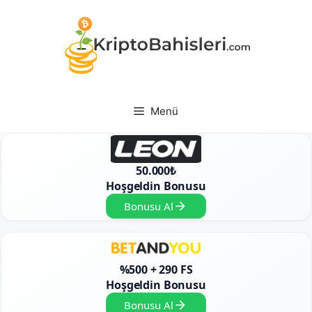
İçeriğe
atla
Menü
50.000₺
Hoşgeldin Bonusu
Bonusu Al
%500 + 290 FS
Hoşgeldin Bonusu
Bonusu Al