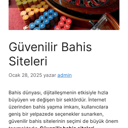
Güvenilir Bahis
Siteleri
Ocak 28, 2025
yazar
admin
Bahis dünyası, dijitalleşmenin etkisiyle hızla
büyüyen ve değişen bir sektördür. İnternet
üzerinden bahis yapma imkanı, kullanıcılara
geniş bir yelpazede seçenekler sunarken,
güvenilir bahis sitelerinin seçimi de büyük önem