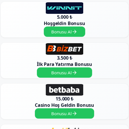
5.000 ₺
Hoşgeldin Bonusu
Bonusu Al
3.500 ₺
İlk Para Yatırma Bonusu
Bonusu Al
15.000 ₺
Casino Hoş Geldin Bonusu
Bonusu Al