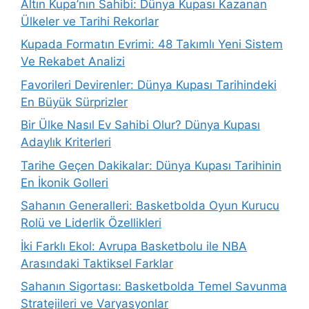
Altın Kupa’nın Sahibi: Dünya Kupası Kazanan
Ülkeler ve Tarihi Rekorlar
Kupada Formatın Evrimi: 48 Takımlı Yeni Sistem
Ve Rekabet Analizi
Favorileri Devirenler: Dünya Kupası Tarihindeki
En Büyük Sürprizler
Bir Ülke Nasıl Ev Sahibi Olur? Dünya Kupası
Adaylık Kriterleri
Tarihe Geçen Dakikalar: Dünya Kupası Tarihinin
En İkonik Golleri
Sahanın Generalleri: Basketbolda Oyun Kurucu
Rolü ve Liderlik Özellikleri
İki Farklı Ekol: Avrupa Basketbolu ile NBA
Arasındaki Taktiksel Farklar
Sahanın Sigortası: Basketbolda Temel Savunma
Stratejileri ve Varyasyonlar