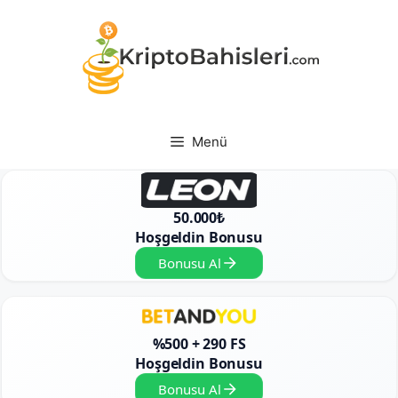
İçeriğe
atla
Menü
50.000₺
Hoşgeldin Bonusu
Bonusu Al
%500 + 290 FS
Hoşgeldin Bonusu
Bonusu Al