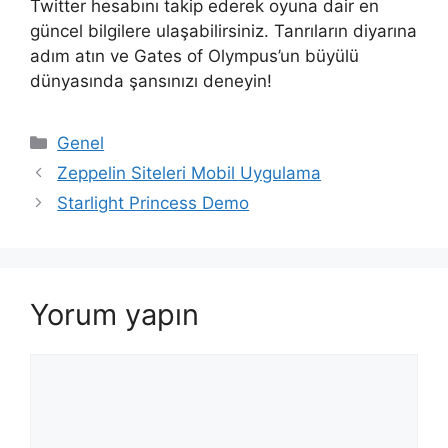
Twitter hesabını takip ederek oyuna dair en
güncel bilgilere ulaşabilirsiniz. Tanrıların diyarına
adım atın ve Gates of Olympus’un büyülü
dünyasında şansınızı deneyin!
Kategoriler
Genel
Zeppelin Siteleri Mobil Uygulama
Starlight Princess Demo
Yorum yapın
Yorum