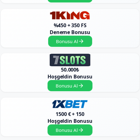
%450 + 350 FS
Deneme Bonusu
Bonusu Al
50.000₺
Hoşgeldin Bonusu
Bonusu Al
1500 € + 150
Hoşgeldin Bonusu
Bonusu Al