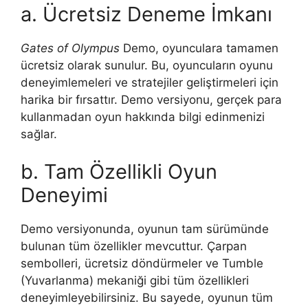
a. Ücretsiz Deneme İmkanı
Gates of Olympus
Demo, oyunculara tamamen
ücretsiz olarak sunulur. Bu, oyuncuların oyunu
deneyimlemeleri ve stratejiler geliştirmeleri için
harika bir fırsattır. Demo versiyonu, gerçek para
kullanmadan oyun hakkında bilgi edinmenizi
sağlar.
b. Tam Özellikli Oyun
Deneyimi
Demo versiyonunda, oyunun tam sürümünde
bulunan tüm özellikler mevcuttur. Çarpan
sembolleri, ücretsiz döndürmeler ve Tumble
(Yuvarlanma) mekaniği gibi tüm özellikleri
deneyimleyebilirsiniz. Bu sayede, oyunun tüm