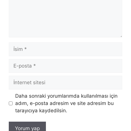
İsim
E-
posta
İnternet
sitesi
Daha sonraki yorumlarımda kullanılması için
adım, e-posta adresim ve site adresim bu
tarayıcıya kaydedilsin.