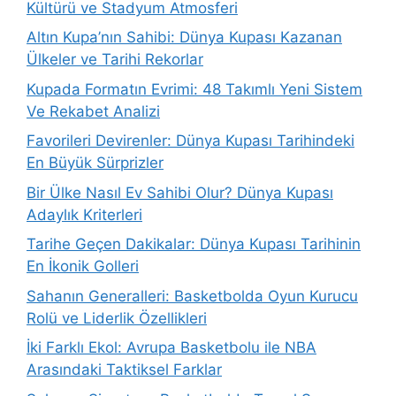
Kültürü ve Stadyum Atmosferi
Altın Kupa’nın Sahibi: Dünya Kupası Kazanan
Ülkeler ve Tarihi Rekorlar
Kupada Formatın Evrimi: 48 Takımlı Yeni Sistem
Ve Rekabet Analizi
Favorileri Devirenler: Dünya Kupası Tarihindeki
En Büyük Sürprizler
Bir Ülke Nasıl Ev Sahibi Olur? Dünya Kupası
Adaylık Kriterleri
Tarihe Geçen Dakikalar: Dünya Kupası Tarihinin
En İkonik Golleri
Sahanın Generalleri: Basketbolda Oyun Kurucu
Rolü ve Liderlik Özellikleri
İki Farklı Ekol: Avrupa Basketbolu ile NBA
Arasındaki Taktiksel Farklar