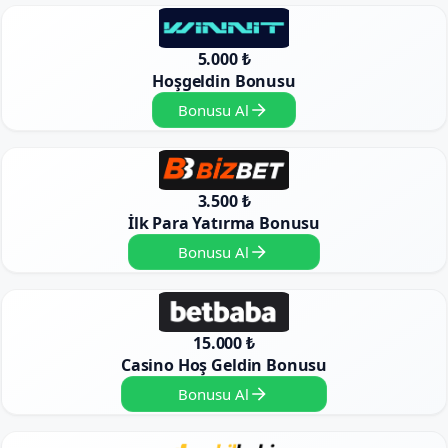
5.000 ₺
Hoşgeldin Bonusu
Bonusu Al
3.500 ₺
İlk Para Yatırma Bonusu
Bonusu Al
15.000 ₺
Casino Hoş Geldin Bonusu
Bonusu Al