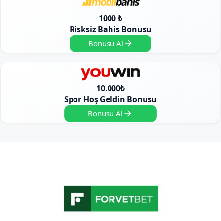
1000 ₺
Risksiz Bahis Bonusu
Bonusu Al
10.000₺
Spor Hoş Geldin Bonusu
Bonusu Al