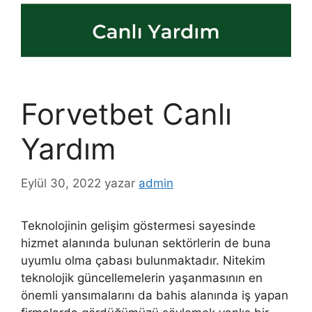
Forvetbet Canlı
Yardım
Eylül 30, 2022
yazar
admin
Teknolojinin gelişim göstermesi sayesinde
hizmet alanında bulunan sektörlerin de buna
uyumlu olma çabası bulunmaktadır. Nitekim
teknolojik güncellemelerin yaşanmasının en
önemli yansımalarını da bahis alanında iş yapan