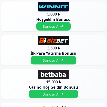
5.000 ₺
Hoşgeldin Bonusu
Bonusu Al
3.500 ₺
İlk Para Yatırma Bonusu
Bonusu Al
15.000 ₺
Casino Hoş Geldin Bonusu
Bonusu Al