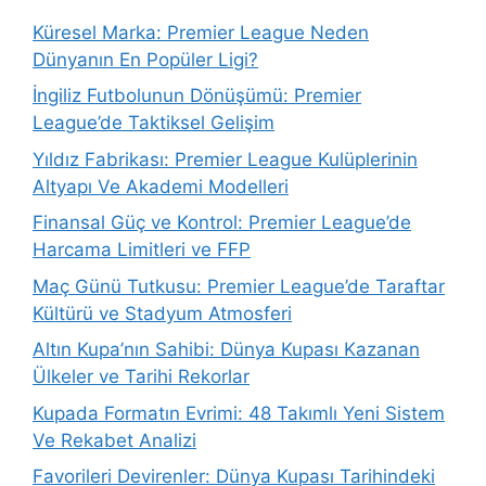
Küresel Marka: Premier League Neden
Dünyanın En Popüler Ligi?
İngiliz Futbolunun Dönüşümü: Premier
League’de Taktiksel Gelişim
Yıldız Fabrikası: Premier League Kulüplerinin
Altyapı Ve Akademi Modelleri
Finansal Güç ve Kontrol: Premier League’de
Harcama Limitleri ve FFP
Maç Günü Tutkusu: Premier League’de Taraftar
Kültürü ve Stadyum Atmosferi
Altın Kupa’nın Sahibi: Dünya Kupası Kazanan
Ülkeler ve Tarihi Rekorlar
Kupada Formatın Evrimi: 48 Takımlı Yeni Sistem
Ve Rekabet Analizi
Favorileri Devirenler: Dünya Kupası Tarihindeki