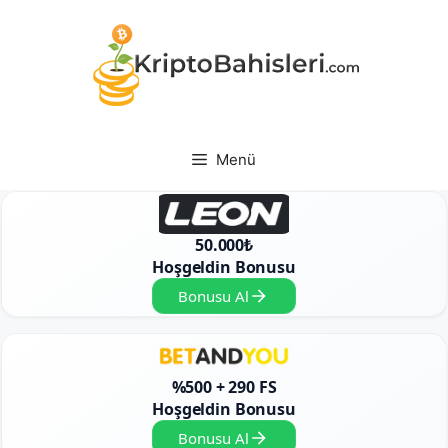
İçeriğe
atla
Menü
50.000₺
Hoşgeldin Bonusu
Bonusu Al
%500 + 290 FS
Hoşgeldin Bonusu
Bonusu Al