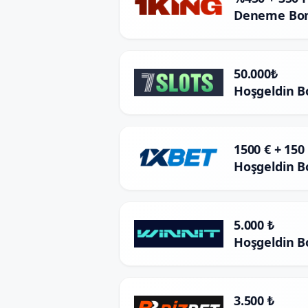
Deneme Bo
50.000₺
Hoşgeldin 
1500 € + 150
Hoşgeldin 
5.000 ₺
Hoşgeldin 
3.500 ₺