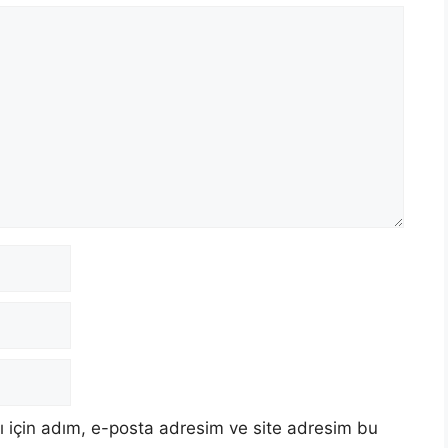
 için adım, e-posta adresim ve site adresim bu