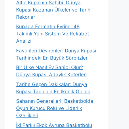
Altın Kupa’nın Sahibi: Dünya
Kupası Kazanan Ülkeler ve Tarihi
Rekorlar
Kupada Formatın Evrimi: 48
Takımlı Yeni Sistem Ve Rekabet
Analizi
Favorileri Devirenler: Dünya Kupası
Tarihindeki En Büyük Sürprizler
Bir Ülke Nasıl Ev Sahibi Olur?
Dünya Kupası Adaylık Kriterleri
Tarihe Geçen Dakikalar: Dünya
Kupası Tarihinin En İkonik Golleri
Sahanın Generalleri: Basketbolda
Oyun Kurucu Rolü ve Liderlik
Özellikleri
İki Farklı Ekol: Avrupa Basketbolu