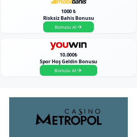
1000 ₺
Risksiz Bahis Bonusu
Bonusu Al
10.000₺
Spor Hoş Geldin Bonusu
Bonusu Al