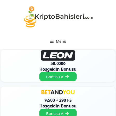
İçeriğe
atla
Menü
50.000₺
Hoşgeldin Bonusu
Bonusu Al
%500 + 290 FS
Hoşgeldin Bonusu
Bonusu Al