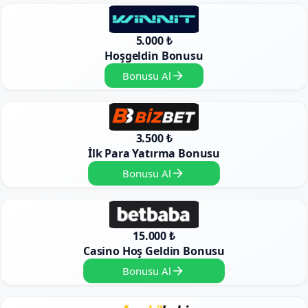
5.000 ₺
Hoşgeldin Bonusu
Bonusu Al
3.500 ₺
İlk Para Yatırma Bonusu
Bonusu Al
15.000 ₺
Casino Hoş Geldin Bonusu
Bonusu Al