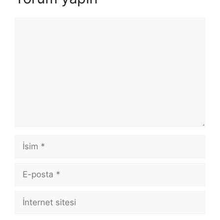
Yorum
İsim
E-
posta
İnternet
sitesi