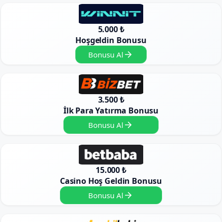
5.000 ₺
Hoşgeldin Bonusu
Bonusu Al
3.500 ₺
İlk Para Yatırma Bonusu
Bonusu Al
15.000 ₺
Casino Hoş Geldin Bonusu
Bonusu Al