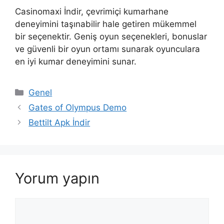
Casinomaxi İndir, çevrimiçi kumarhane
deneyimini taşınabilir hale getiren mükemmel
bir seçenektir. Geniş oyun seçenekleri, bonuslar
ve güvenli bir oyun ortamı sunarak oyunculara
en iyi kumar deneyimini sunar.
Kategoriler
Genel
Gates of Olympus Demo
Bettilt Apk İndir
Yorum yapın
Yorum