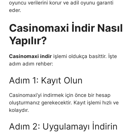
oyuncu verilerini korur ve adil oyunu garanti
eder.
Casinomaxi İndir Nasıl
Yapılır?
Casinomaxi indir
işlemi oldukça basittir. İşte
adım adım rehber:
Adım 1: Kayıt Olun
Casinomaxi’yi indirmek için önce bir hesap
oluşturmanız gerekecektir. Kayıt işlemi hızlı ve
kolaydır.
Adım 2: Uygulamayı İndirin