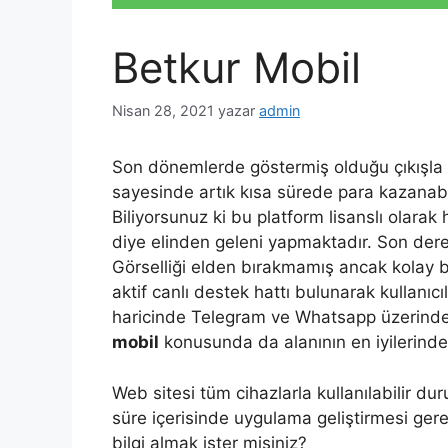
Betkur Mobil
Nisan 28, 2021
yazar
admin
Son dönemlerde göstermiş olduğu çıkışla
sayesinde artık kısa sürede para kazanabil
Biliyorsunuz ki bu platform lisanslı olarak
diye elinden geleni yapmaktadır. Son derece 
Görselliği elden bırakmamış ancak kolay bi
aktif canlı destek hattı bulunarak kullanıc
haricinde Telegram ve Whatsapp üzerinde
mobil
konusunda da alanının en iyilerinden
Web sitesi tüm cihazlarla kullanılabilir d
süre içerisinde uygulama geliştirmesi ger
bilgi almak ister misiniz?