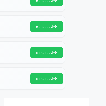
Bonusu Al
Bonusu Al
Bonusu Al
Bonusu Al