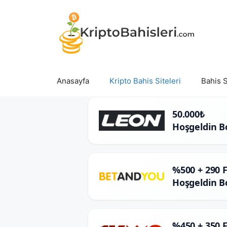
İçeriğe
atla
Anasayfa
Kripto Bahis Siteleri
Bahis S
50.000₺
Hoşgeldin 
%500 + 290 
Hoşgeldin 
%450 + 350 