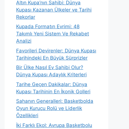
Altın Kupa’nın Sahibi: Dünya
Kupası Kazanan Ülkeler ve Tarihi
Rekorlar
Kupada Formatın Evrimi: 48
Takımlı Yeni Sistem Ve Rekabet
Analizi
Favorileri Devirenler: Dünya Kupası
Tarihindeki En Büyük Sürprizler
Bir Ülke Nasıl Ev Sahibi Olur?
Dünya Kupası Adaylık Kriterleri
Tarihe Geçen Dakikalar: Dünya
Kupası Tarihinin En İkonik Golleri
Sahanın Generalleri: Basketbolda
Oyun Kurucu Rolü ve Liderlik
Özellikleri
İki Farklı Ekol: Avrupa Basketbolu