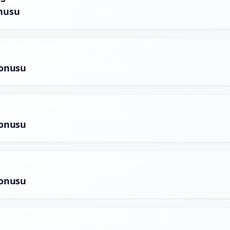
nusu
Bonusu
Bonusu
Bonusu