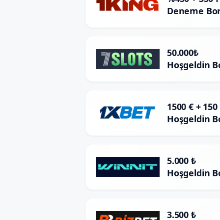
Deneme Bo
50.000₺
Hoşgeldin 
1500 € + 150
Hoşgeldin 
5.000 ₺
Hoşgeldin 
3.500 ₺