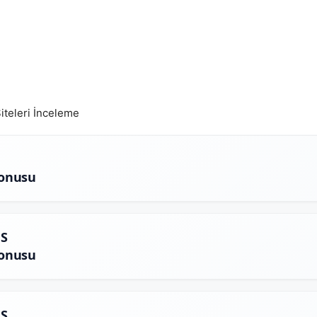
iteleri İnceleme
Bonusu
FS
Bonusu
FS