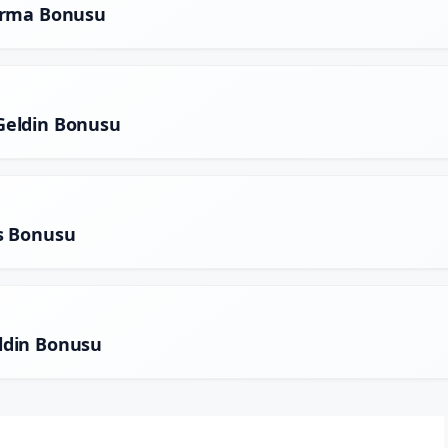
tırma Bonusu
Geldin Bonusu
is Bonusu
ldin Bonusu