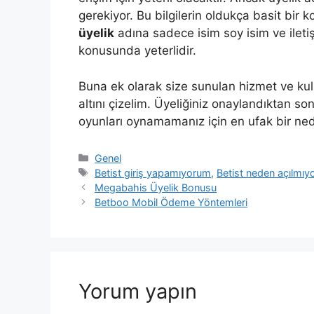
gerekiyor. Bu bilgilerin oldukça basit bir 
üyelik
adına sadece isim soy isim ve ileti
konusunda yeterlidir.
Buna ek olarak size sunulan hizmet ve kul
altını çizelim. Üyeliğiniz onaylandıktan 
oyunları oynamamanız için en ufak bir ne
Kategoriler
Genel
Etiketler
Betist giriş yapamıyorum
,
Betist neden açılmıy
Megabahis Üyelik Bonusu
Betboo Mobil Ödeme Yöntemleri
Yorum yapın