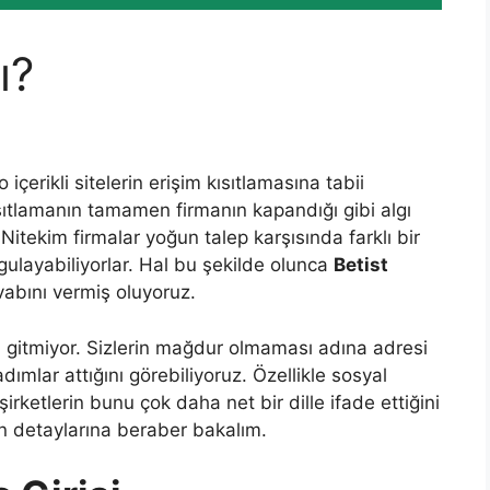
ı?
çerikli sitelerin erişim kısıtlamasına tabii
kısıtlamanın tamamen firmanın kapandığı gibi algı
 Nitekim firmalar yoğun talep karşısında farklı bir
gulayabiliyorlar. Hal bu şekilde olunca
Betist
vabını vermiş oluyoruz.
 gitmiyor. Sizlerin mağdur olmaması adına adresi
dımlar attığını görebiliyoruz. Özellikle sosyal
ketlerin bunu çok daha net bir dille ifade ettiğini
 detaylarına beraber bakalım.