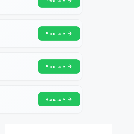
Bonusu Al
Bonusu Al
Bonusu Al
Bonusu Al