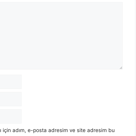
 için adım, e-posta adresim ve site adresim bu