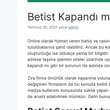
Betist Kapandı m
Temmuz 30, 2021
yazar
admin
Online olarak hizmet veren bahis ve casino i
tutulduklarına şahit olabiliriz. Ancak bu 
oluşturduğu ise oldukça yanlış bir bilgidir.
adrese taşıma işlemini siteler üzerinde uy
kapandı mı gibi bir sorunun da aslında ce
Zira firma ömürlük olarak kapanma yoluna
değiştiren firmaların da bu konuda belirli a
medya kullanımı konusunda sükse yapan şir
de analiz edebilmek mümkün. Gelin bunun