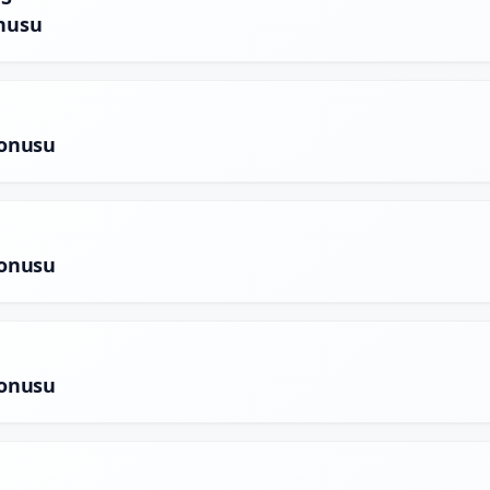
nusu
Bonusu
Bonusu
Bonusu