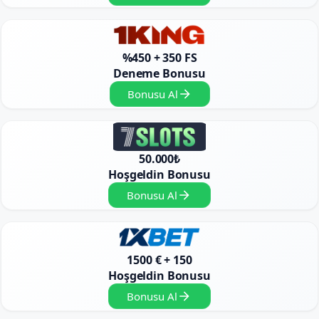
%450 + 350 FS
Deneme Bonusu
Bonusu Al
50.000₺
Hoşgeldin Bonusu
Bonusu Al
1500 € + 150
Hoşgeldin Bonusu
Bonusu Al