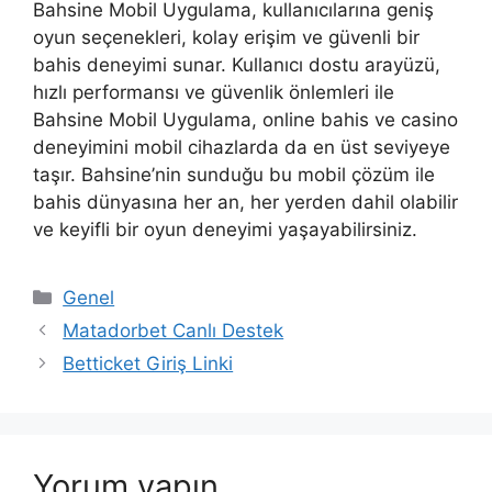
Bahsine Mobil Uygulama, kullanıcılarına geniş
oyun seçenekleri, kolay erişim ve güvenli bir
bahis deneyimi sunar. Kullanıcı dostu arayüzü,
hızlı performansı ve güvenlik önlemleri ile
Bahsine Mobil Uygulama, online bahis ve casino
deneyimini mobil cihazlarda da en üst seviyeye
taşır. Bahsine’nin sunduğu bu mobil çözüm ile
bahis dünyasına her an, her yerden dahil olabilir
ve keyifli bir oyun deneyimi yaşayabilirsiniz.
Kategoriler
Genel
Matadorbet Canlı Destek
Betticket Giriş Linki
Yorum yapın