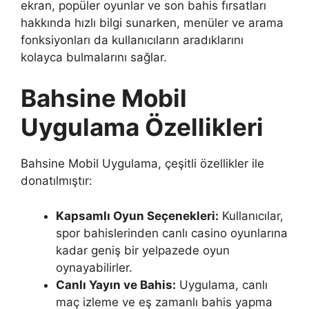
ekran, popüler oyunlar ve son bahis fırsatları
hakkında hızlı bilgi sunarken, menüler ve arama
fonksiyonları da kullanıcıların aradıklarını
kolayca bulmalarını sağlar.
Bahsine Mobil
Uygulama Özellikleri
Bahsine Mobil Uygulama, çeşitli özellikler ile
donatılmıştır:
Kapsamlı Oyun Seçenekleri:
Kullanıcılar,
spor bahislerinden canlı casino oyunlarına
kadar geniş bir yelpazede oyun
oynayabilirler.
Canlı Yayın ve Bahis:
Uygulama, canlı
maç izleme ve eş zamanlı bahis yapma