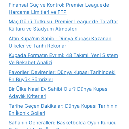
Finansal Güç ve Kontrol: Premier League’de
Harcama Limitleri ve FFP
Maç Günü Tutkusu: Premier League’de Taraftar
Kültürü ve Stadyum Atmosferi
Altın Kupa’nın Sahibi: Dünya Kupası Kazanan
Ülkeler ve Tarihi Rekorlar
Kupada Formatın Evrimi: 48 Takımlı Yeni Sistem
Ve Rekabet Analizi
Favorileri Devirenler: Dünya Kupası Tarihindeki
En Büyük Sürprizler
Bir Ülke Nasıl Ev Sahibi Olur? Dünya Kupası
Adaylık Kriterleri
Tarihe Geçen Dakikalar: Dünya Kupası Tarihinin
En İkonik Golleri
Sahanın Generalleri: Basketbolda Oyun Kurucu