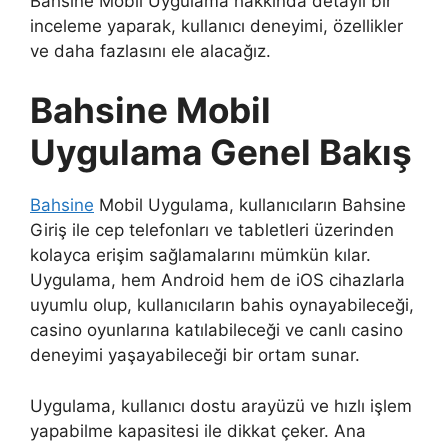
Bahsine Mobil Uygulama hakkında detaylı bir
inceleme yaparak, kullanıcı deneyimi, özellikler
ve daha fazlasını ele alacağız.
Bahsine Mobil
Uygulama Genel Bakış
Bahsine
Mobil Uygulama, kullanıcıların Bahsine
Giriş ile cep telefonları ve tabletleri üzerinden
kolayca erişim sağlamalarını mümkün kılar.
Uygulama, hem Android hem de iOS cihazlarla
uyumlu olup, kullanıcıların bahis oynayabileceği,
casino oyunlarına katılabileceği ve canlı casino
deneyimi yaşayabileceği bir ortam sunar.
Uygulama, kullanıcı dostu arayüzü ve hızlı işlem
yapabilme kapasitesi ile dikkat çeker. Ana