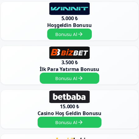
5.000 ₺
Hoşgeldin Bonusu
Bonusu Al
3.500 ₺
İlk Para Yatırma Bonusu
Bonusu Al
15.000 ₺
Casino Hoş Geldin Bonusu
Bonusu Al