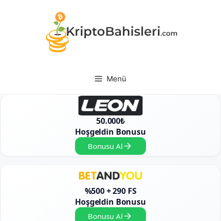
İçeriğe
atla
Menü
50.000₺
Hoşgeldin Bonusu
Bonusu Al
%500 + 290 FS
Hoşgeldin Bonusu
Bonusu Al