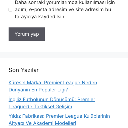
Daha sonraki yorumlarımda kullanılması için
adım, e-posta adresim ve site adresim bu
tarayıcıya kaydedilsin.
Son Yazılar
Küresel Marka: Premier League Neden
Dünyanın En Popüler Ligi?
İngiliz Futbolunun Dönüşümü: Premier
League’de Taktiksel Gelişim
Yıldız Fabrikası: Premier League Kulüplerinin
Altyapı Ve Akademi Modelleri