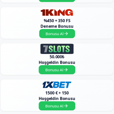
%450 + 350 FS
Deneme Bonusu
Bonusu Al
50.000₺
Hoşgeldin Bonusu
Bonusu Al
1500 € + 150
Hoşgeldin Bonusu
Bonusu Al