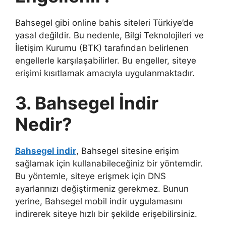
Bahsegel gibi online bahis siteleri Türkiye’de
yasal değildir. Bu nedenle, Bilgi Teknolojileri ve
İletişim Kurumu (BTK) tarafından belirlenen
engellerle karşılaşabilirler. Bu engeller, siteye
erişimi kısıtlamak amacıyla uygulanmaktadır.
3. Bahsegel İndir
Nedir?
Bahsegel indir
, Bahsegel sitesine erişim
sağlamak için kullanabileceğiniz bir yöntemdir.
Bu yöntemle, siteye erişmek için DNS
ayarlarınızı değiştirmeniz gerekmez. Bunun
yerine, Bahsegel mobil indir uygulamasını
indirerek siteye hızlı bir şekilde erişebilirsiniz.