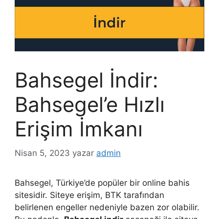
Bahsegel İndir:
Bahsegel’e Hızlı
Erişim İmkanı
Nisan 5, 2023
yazar
admin
Bahsegel, Türkiye’de popüler bir online bahis
sitesidir. Siteye erişim, BTK tarafından
belirlenen engeller nedeniyle bazen zor olabilir.