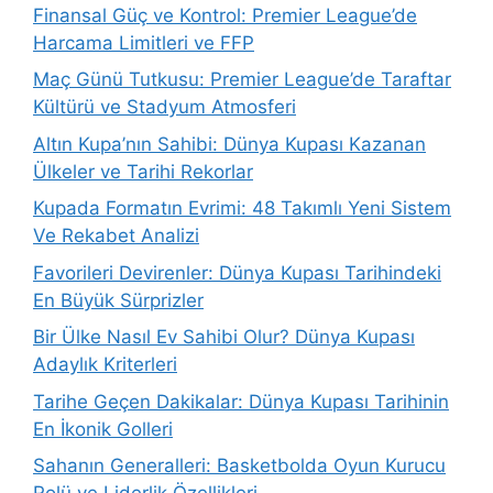
Finansal Güç ve Kontrol: Premier League’de
Harcama Limitleri ve FFP
Maç Günü Tutkusu: Premier League’de Taraftar
Kültürü ve Stadyum Atmosferi
Altın Kupa’nın Sahibi: Dünya Kupası Kazanan
Ülkeler ve Tarihi Rekorlar
Kupada Formatın Evrimi: 48 Takımlı Yeni Sistem
Ve Rekabet Analizi
Favorileri Devirenler: Dünya Kupası Tarihindeki
En Büyük Sürprizler
Bir Ülke Nasıl Ev Sahibi Olur? Dünya Kupası
Adaylık Kriterleri
Tarihe Geçen Dakikalar: Dünya Kupası Tarihinin
En İkonik Golleri
Sahanın Generalleri: Basketbolda Oyun Kurucu