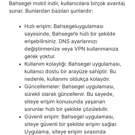
Bahsegel mobil indir, kullanıcılara birçok avantaj
sunar. Bunlardan bazıları şunlardır:
Hızlı erişim: Bahsegeluygulaması
sayesinde, Bahsegel’e hızlı bir şekilde
erişebilirsiniz. DNS ayarlarınızı
değiştirmenize veya VPN kullanmanıza
gerek yoktur.
Kullanım kolaylığı: Bahsegel uygulaması,
kullanıcı dostu bir arayüze sahiptir. Bu
nedenle, kullanımı oldukça kolaydır.
Güncellemeler: Bahsegel uygulaması,
sürekli olarak güncellenir. Bu sayede,
siteye erişim konusunda yaşanan
sorunlar hızlı bir şekilde çözülebilir.
Güvenli erişim: Bahsegel uygulaması,
siteye güvenli bir şekilde erişim sağlar.
Uygulama, siteye erişim sırasında