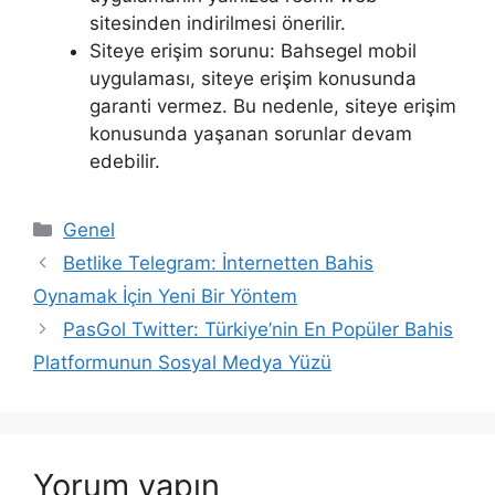
sitesinden indirilmesi önerilir.
Siteye erişim sorunu: Bahsegel mobil
uygulaması, siteye erişim konusunda
garanti vermez. Bu nedenle, siteye erişim
konusunda yaşanan sorunlar devam
edebilir.
Kategoriler
Genel
Betlike Telegram: İnternetten Bahis
Oynamak İçin Yeni Bir Yöntem
PasGol Twitter: Türkiye’nin En Popüler Bahis
Platformunun Sosyal Medya Yüzü
Yorum yapın