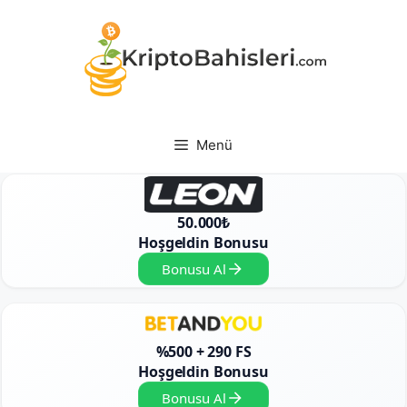
İçeriğe
atla
Menü
50.000₺
Hoşgeldin Bonusu
Bonusu Al
%500 + 290 FS
Hoşgeldin Bonusu
Bonusu Al