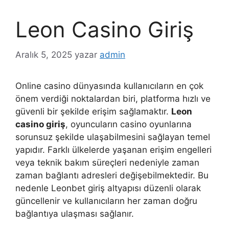
Leon Casino Giriş
Aralık 5, 2025
yazar
admin
Online casino dünyasında kullanıcıların en çok
önem verdiği noktalardan biri, platforma hızlı ve
güvenli bir şekilde erişim sağlamaktır.
Leon
casino giriş
, oyuncuların casino oyunlarına
sorunsuz şekilde ulaşabilmesini sağlayan temel
yapıdır. Farklı ülkelerde yaşanan erişim engelleri
veya teknik bakım süreçleri nedeniyle zaman
zaman bağlantı adresleri değişebilmektedir. Bu
nedenle Leonbet giriş altyapısı düzenli olarak
güncellenir ve kullanıcıların her zaman doğru
bağlantıya ulaşması sağlanır.