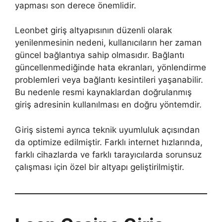
yapması son derece önemlidir.
Leonbet giriş altyapısının düzenli olarak
yenilenmesinin nedeni, kullanıcıların her zaman
güncel bağlantıya sahip olmasıdır. Bağlantı
güncellenmediğinde hata ekranları, yönlendirme
problemleri veya bağlantı kesintileri yaşanabilir.
Bu nedenle resmi kaynaklardan doğrulanmış
giriş adresinin kullanılması en doğru yöntemdir.
Giriş sistemi ayrıca teknik uyumluluk açısından
da optimize edilmiştir. Farklı internet hızlarında,
farklı cihazlarda ve farklı tarayıcılarda sorunsuz
çalışması için özel bir altyapı geliştirilmiştir.