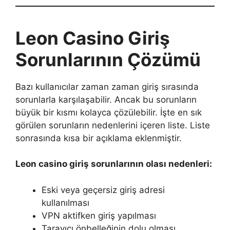
Leon Casino Giriş
Sorunlarının Çözümü
Bazı kullanıcılar zaman zaman giriş sırasında
sorunlarla karşılaşabilir. Ancak bu sorunların
büyük bir kısmı kolayca çözülebilir. İşte en sık
görülen sorunların nedenlerini içeren liste. Liste
sonrasında kısa bir açıklama eklenmiştir.
Leon casino giriş sorunlarının olası nedenleri:
Eski veya geçersiz giriş adresi
kullanılması
VPN aktifken giriş yapılması
Tarayıcı önbelleğinin dolu olması