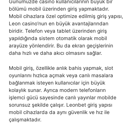
Günümüzde casino kullanıcılarının büyük bir
bölümü mobil üzerinden giriş yapmaktadır.
Mobil cihazlara özel optimize edilmiş giriş yapısı,
Leon casino’nun en büyük avantajlarından
biridir. Telefon veya tablet üzerinden giriş
yapıldığında sistem otomatik olarak mobil
arayüze yönlendirir. Bu da ekran geçişlerinin
daha hızlı ve daha akıcı olmasını sağlar.
Mobil giriş, özellikle anlık bahis yapmak, slot
oyunlarını hızlıca açmak veya canlı masalara
bağlanmak isteyen kullanıcılar için büyük
kolaylık sunar. Ayrıca modern telefonların
işlemci gücü sayesinde canlı yayınlar mobilde
sorunsuz şekilde çalışır. Leonbet giriş yapısı
mobil cihazlarda da aynı güvenlik ve hız ile
çalışmaktadır.