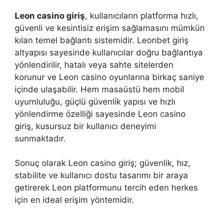
Leon casino giriş
, kullanıcıların platforma hızlı,
güvenli ve kesintisiz erişim sağlamasını mümkün
kılan temel bağlantı sistemidir. Leonbet giriş
altyapısı sayesinde kullanıcılar doğru bağlantıya
yönlendirilir, hatalı veya sahte sitelerden
korunur ve Leon casino oyunlarına birkaç saniye
içinde ulaşabilir. Hem masaüstü hem mobil
uyumluluğu, güçlü güvenlik yapısı ve hızlı
yönlendirme özelliği sayesinde Leon casino
giriş, kusursuz bir kullanıcı deneyimi
sunmaktadır.
Sonuç olarak Leon casino giriş; güvenlik, hız,
stabilite ve kullanıcı dostu tasarımı bir araya
getirerek Leon platformunu tercih eden herkes
için en ideal erişim yöntemidir.