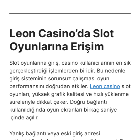
Leon Casino’da Slot
Oyunlarına Erişim
Slot oyunlarına giriş, casino kullanıcılarının en sık
gerçekleştirdiği işlemlerden biridir. Bu nedenle
giriş sisteminin sorunsuz çalışması oyun
performansını doğrudan etkiler.
Leon casino
slot
oyunları, yüksek grafik kalitesi ve hızlı yüklenme
süreleriyle dikkat çeker. Doğru bağlantı
kullanıldığında oyun ekranları birkaç saniye
içinde açılır.
Yanlış bağlantı veya eski giriş adresi