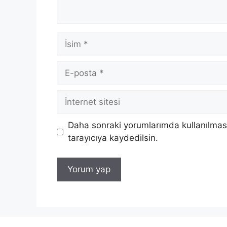
İsim
E-
posta
İnternet
sitesi
Daha sonraki yorumlarımda kullanılması
tarayıcıya kaydedilsin.