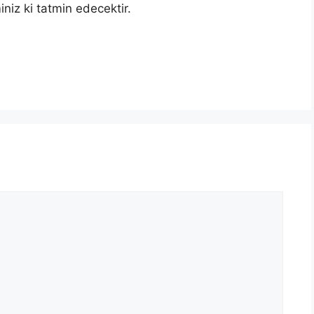
niz ki tatmin edecektir.