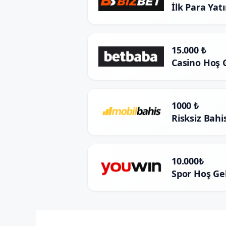
İlk Para Ya
15.000 ₺
Casino Hoş 
1000 ₺
Risksiz Bah
10.000₺
Spor Hoş Ge