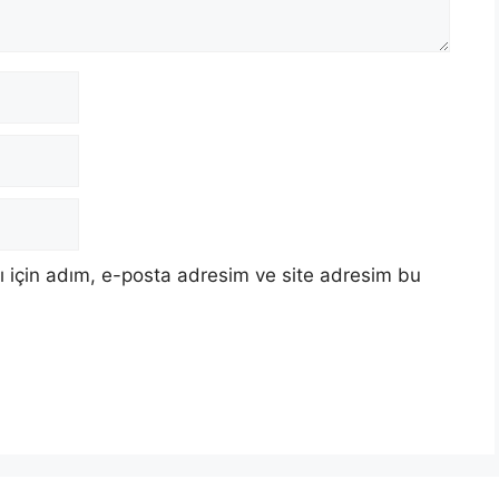
 için adım, e-posta adresim ve site adresim bu