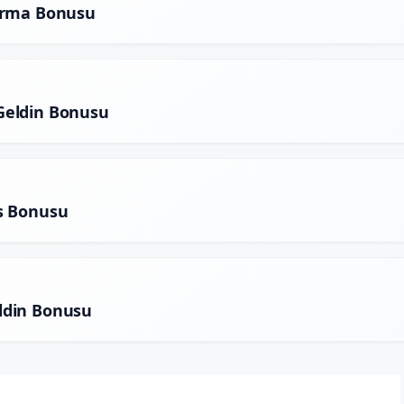
tırma Bonusu
Geldin Bonusu
is Bonusu
ldin Bonusu