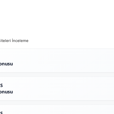
iteleri İnceleme
Bonusu
FS
Bonusu
FS