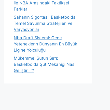
ile NBA Arasındaki Taktiksel
Farklar
Sahanın Sigortası: Basketbolda
Temel Savunma Stratejileri ve
Varyasyonlar
Nba Draft Sistemi: Genç
Yeteneklerin Dünyanın En Büyük
Ligine Yolculuğu
Mükemmel Şutun Sırrı:
Basketbolda Şut Mekaniği Nasıl
Geliştirilir?