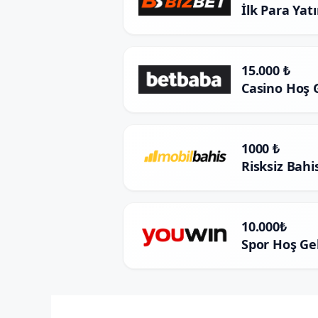
İlk Para Ya
15.000 ₺
Casino Hoş 
1000 ₺
Risksiz Bah
10.000₺
Spor Hoş Ge