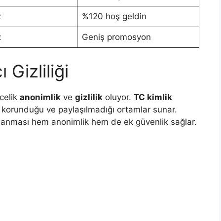
z
%120 hoş geldin
z
Geniş promosyon
 Gizliliği
ncelik
anonimlik
ve
gizlilik
oluyor.
TC kimlik
rin korunduğu ve paylaşılmadığı ortamlar sunar.
ağlanması hem anonimlik hem de ek güvenlik sağlar
.