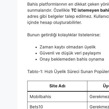
Bahis platformlarının en dikkat çeken yönl
sunmalarıdır. Özellikle
TC istemeyen bahi
adres gibi belgeler talep edilmez. Kullanıcı
içinde hesap oluşturabilirler.
Bunun getirdiği kolaylıklar listelenirse:
Zaman kaybı olmadan üyelik
Güvenli ve düşük veri paylaşımı
Onay beklemeden bahis oynama
Tablo-1: Hızlı Üyelik Süreci Sunan Popüler
Site Adı
Üye
Mobilbahis
Gerekme
Bets10
Gerekme