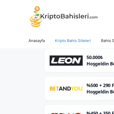
İçeriğe
atla
Anasayfa
Kripto Bahis Siteleri
Bahis S
50.000₺
Hoşgeldin 
%500 + 290 
Hoşgeldin 
%450 + 350 