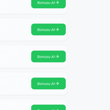
Bonusu Al
Bonusu Al
Bonusu Al
Bonusu Al