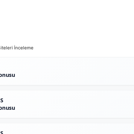
iteleri İnceleme
Bonusu
FS
Bonusu
FS