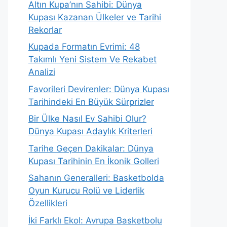
Altın Kupa’nın Sahibi: Dünya
Kupası Kazanan Ülkeler ve Tarihi
Rekorlar
Kupada Formatın Evrimi: 48
Takımlı Yeni Sistem Ve Rekabet
Analizi
Favorileri Devirenler: Dünya Kupası
Tarihindeki En Büyük Sürprizler
Bir Ülke Nasıl Ev Sahibi Olur?
Dünya Kupası Adaylık Kriterleri
Tarihe Geçen Dakikalar: Dünya
Kupası Tarihinin En İkonik Golleri
Sahanın Generalleri: Basketbolda
Oyun Kurucu Rolü ve Liderlik
Özellikleri
İki Farklı Ekol: Avrupa Basketbolu