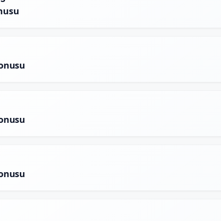
nusu
Bonusu
Bonusu
Bonusu