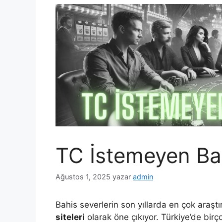
TC İstemeyen Bah
Ağustos 1, 2025
yazar
admin
Bahis severlerin son yıllarda en çok araştı
siteleri
olarak öne çıkıyor. Türkiye’de birçok 