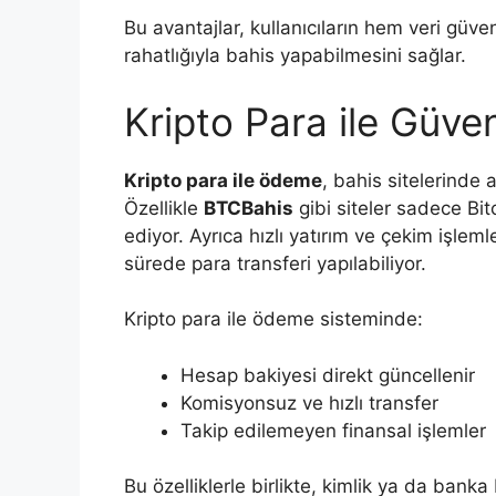
Bu avantajlar, kullanıcıların hem veri güv
rahatlığıyla bahis yapabilmesini sağlar.
Kripto Para ile Güv
Kripto para ile ödeme
, bahis sitelerinde 
Özellikle
BTCBahis
gibi siteler sadece Bitc
ediyor. Ayrıca hızlı yatırım ve çekim işlem
sürede para transferi yapılabiliyor
.
Kripto para ile ödeme sisteminde:
Hesap bakiyesi direkt güncellenir
Komisyonsuz ve hızlı transfer
Takip edilemeyen finansal işlemler
Bu özelliklerle birlikte, kimlik ya da bank