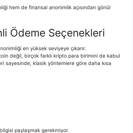
enliği hem de finansal anonimlik açısından gönül
enli Ödeme Seçenekleri
anonimliği en yüksek seviyeye çıkarır.
oin değil, birçok farklı kripto para birimini de kabul
leri sayesinde, klasik yöntemlere göre daha kısa
a bilgisi paylaşmak gerekmiyor.