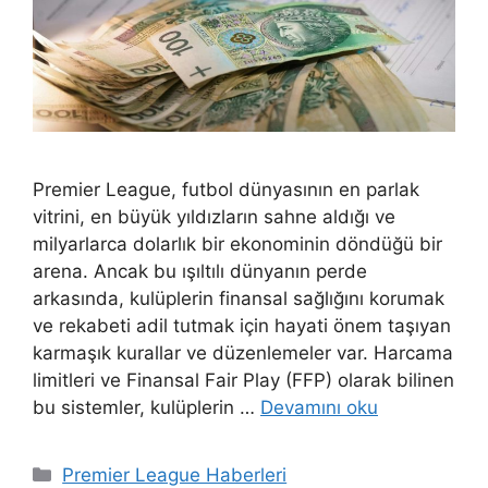
Premier League, futbol dünyasının en parlak
vitrini, en büyük yıldızların sahne aldığı ve
milyarlarca dolarlık bir ekonominin döndüğü bir
arena. Ancak bu ışıltılı dünyanın perde
arkasında, kulüplerin finansal sağlığını korumak
ve rekabeti adil tutmak için hayati önem taşıyan
karmaşık kurallar ve düzenlemeler var. Harcama
limitleri ve Finansal Fair Play (FFP) olarak bilinen
bu sistemler, kulüplerin …
Devamını oku
Kategoriler
Premier League Haberleri