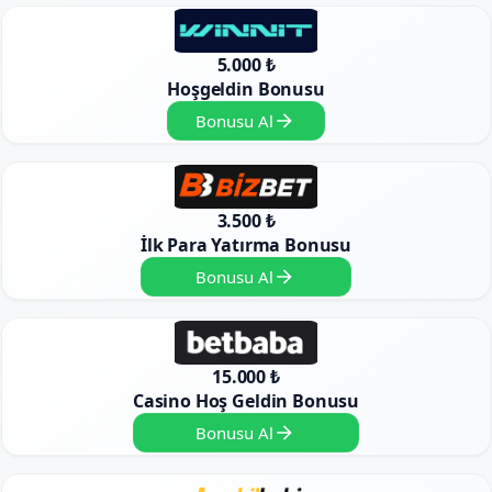
5.000 ₺
Hoşgeldin Bonusu
Bonusu Al
3.500 ₺
İlk Para Yatırma Bonusu
Bonusu Al
15.000 ₺
Casino Hoş Geldin Bonusu
Bonusu Al