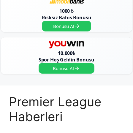
1000 ₺
Risksiz Bahis Bonusu
Bonusu Al
10.000₺
Spor Hoş Geldin Bonusu
Bonusu Al
Premier League
Haberleri