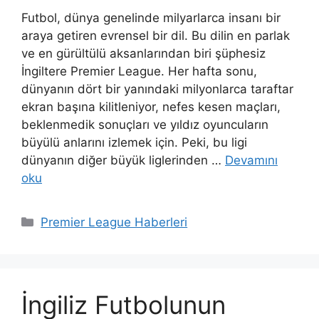
Futbol, dünya genelinde milyarlarca insanı bir
araya getiren evrensel bir dil. Bu dilin en parlak
ve en gürültülü aksanlarından biri şüphesiz
İngiltere Premier League. Her hafta sonu,
dünyanın dört bir yanındaki milyonlarca taraftar
ekran başına kilitleniyor, nefes kesen maçları,
beklenmedik sonuçları ve yıldız oyuncuların
büyülü anlarını izlemek için. Peki, bu ligi
dünyanın diğer büyük liglerinden …
Devamını
oku
Kategoriler
Premier League Haberleri
İngiliz Futbolunun