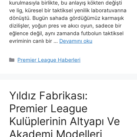
kurulmasıyla birlikte, bu anlayış kökten değişti
ve lig, küresel bir taktiksel yenilik laboratuvarına
dönüştü. Bugün sahada gördüğümüz karmaşık
dizilişler, yoğun pres ve akıcı oyun, sadece bir
eğlence değil, aynı zamanda futbolun taktiksel
evriminin canlı bir …
Devamını oku
Kategoriler
Premier League Haberleri
Yıldız Fabrikası:
Premier League
Kulüplerinin Altyapı Ve
Akademi Modelleri